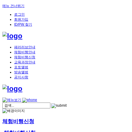
메뉴 건너뛰기
로그인
회원가입
ID/PW 찾기
패러러브안내
체험비행안내
체험비행신청
교육과정안내
포토앨범
방송앨범
공지사항
체험비행신청