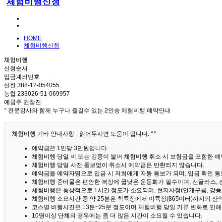
체험비행신청
HOME
체험비행신청
체험비행
신청순서
입금계좌번호
신한 388-12-054055
농협 233026-51-069957
예금주 권창진
*
전문강사와 함께 누구나 즐길수 있는 2인승 체험비행 예약안내
체험비행 기타 안내사항 - 읽어두시면 도움이 됩니다. ^^
예약금은 1인당 3만원입니다.
체험비행 당일 비 또는 강풍이 불어 체험비행 취소 시 보험금을 포함한 예약
체험비행 당일 사전 통보없이 취소시 예약금은 반환되지 않습니다.
예약금을 예약자명으로 입금 시 저희에게 자동 통보가 되며, 입금 확인 
체험비행 준비물은 편안한 복장에 굽낮은 운동화가 필수이며, 선글라스, 
체험비행은 통상적으로 1시간 정도가 소요되며, 현지사정(안개구름, 강풍,
체험비행 소요시간 중 약 25분은 착륙장에서 이륙장(865미터)까지의 
코스별 비행시간은 13분~25분 정도이며 체험비행 당일 기류 변화로 인
10명이상 단체의 경우에는 좀 더 많은 시간이 소요될 수 있습니다.