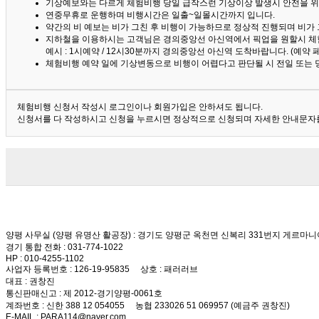
기상예보와는 다르게 체험비행 당일 급작스런 기상이상 발생시 안전을 위
연중무휴로 운행하며 비행시간은 일출~일몰시간까지 입니다.
약간의 비 예보는 비가 그친 후 비행이 가능하므로 정상적 진행되며 비가
지하철을 이용하시는 고객님은 경의중앙선 아신역에서 픽업을 원할시 체
예시 : 1시예약 / 12시30분까지 경의중앙선 아신역 도착바랍니다. (예약
체험비행 예약 일에 기상변동으로 비행이 어렵다고 판단될 시 전일 또는 
체험비행 신청서 작성시 로그인이나 회원가입은 안하셔도 됩니다.
신청서를 다 작성하시고 신청을 누르시면 정상적으로 신청되며 자세한 안내문자를
양평 사무실 (양평 유명산 활공장)
: 경기도 양평군 옥천면 신복리 331번지 게르마니
경기 통합 전화
: 031-774-1022
HP
: 010-4255-1102
사업자 등록번호
: 126-19-95835
상호
: 패러러브
대표
: 권창진
통신판매신고
: 제 2012-경기양평-0061호
계좌번호
: 신한 388 12 054055 농협 233026 51 069957 (예금주 권창진)
E-MAIL
: PARA114@naver.com