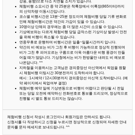
강풍, 풍향)으로 다소 지연될 소지가 있습니다.
체험비행 소요시간 중 약 25분은 착륙장에서 이륙장(865미터)까지
의 산악차량 이동시간입니다.
코스별 비행시간은 13분~25분 정도이며 체험비행 당일 기류 변화로
인해 체험비행시간은 약간의 가감이 있을 수 있습니다.
10명이상 단체의 경우에는 좀 더 많은 시간이 소요될 수 있습니다.
기상예보와는 다르게 체험비행 당일 급작스런 기상이상 발생시 안전
을 위해 비행이 취소될 수 있습니다.
연중무휴로 운행하며 비행시간은 일출~일몰시간까지 입니다.
약간의 비 예보는 비가 그친 후 비행이 가능하므로 정상적 진행되며
비가 그친 후 피어오르는 구름으로 더욱 아름다운 비행 풍경이 만들
어질 때가 많답니다.
기상청에서는 비가 한방울만 내려도 비 예보로
나온답니다. ^^
지하철을 이용하시는 고객님은 경의중앙선 아신역에서 픽업을 원할
시 체험비행 미팅시간 30분전까지 도착하셔야 합니다.
예시 : 1시예약 / 12시30분까지 경의중앙선 아신역 도착바랍니다. (예
약 페이지에서 픽업여부 결정)
체험비행 예약 일에 기상변동으로 비행이 어렵다고 판단될 시 전일
또는 당일 오전에 예약하신 전화번호로 통보를 드리오며, 정상적으로
진행될 시 별도 통보 드리지는 않습니다.
체험비행 신청서 작성시 로그인이나 회원가입은 안하셔도 됩니다.
신청서를 다 작성하시고 신청을 누르시면 정상적으로 신청되며 자세한 안내
문자를 문자 메세지로 보내드립니다. ^^