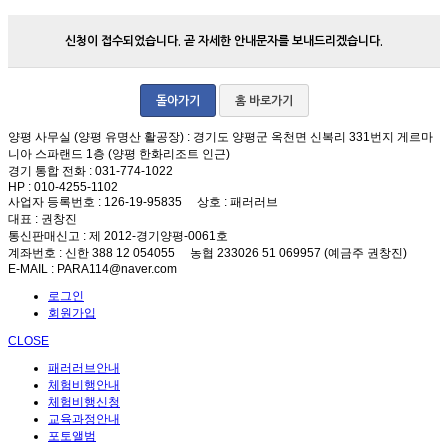
신청이 접수되었습니다. 곧 자세한 안내문자를 보내드리겠습니다.
돌아가기
홈 바로가기
양평 사무실 (양평 유명산 활공장)
: 경기도 양평군 옥천면 신복리 331번지 게르마
니아 스파랜드 1층 (양평 한화리조트 인근)
경기 통합 전화
: 031-774-1022
HP
: 010-4255-1102
사업자 등록번호
: 126-19-95835
상호
: 패러러브
대표
: 권창진
통신판매신고
: 제 2012-경기양평-0061호
계좌번호
: 신한 388 12 054055 농협 233026 51 069957 (예금주 권창진)
E-MAIL
: PARA114@naver.com
로그인
회원가입
CLOSE
패러러브안내
체험비행안내
체험비행신청
교육과정안내
포토앨범