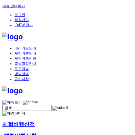
메뉴 건너뛰기
로그인
회원가입
ID/PW 찾기
패러러브안내
체험비행안내
체험비행신청
교육과정안내
포토앨범
방송앨범
공지사항
체험비행신청