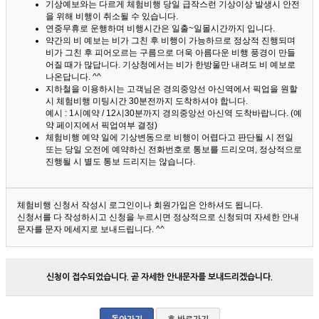
기상예보와는 다르게 체험비행 당일 급작스런 기상이상 발생시 안전
을 위해 비행이 취소될 수 있습니다.
연중무휴로 운행하며 비행시간은 일출~일몰시간까지 입니다.
약간의 비 예보는 비가 그친 후 비행이 가능하므로 정상적 진행되며
비가 그친 후 피어오르는 구름으로 더욱 아름다운 비행 풍경이 만들
어질 때가 많답니다.
기상청에서는 비가 한방울만 내려도 비 예보로
나온답니다. ^^
지하철을 이용하시는 고객님은 경의중앙선 아신역에서 픽업을 원할
시 체험비행 미팅시간 30분전까지 도착하셔야 합니다.
예시 : 1시예약 / 12시30분까지 경의중앙선 아신역 도착바랍니다. (예
약 페이지에서 픽업여부 결정)
체험비행 예약 일에 기상변동으로 비행이 어렵다고 판단될 시 전일
또는 당일 오전에 예약하신 전화번호로 통보를 드리오며, 정상적으로
진행될 시 별도 통보 드리지는 않습니다.
체험비행 신청서 작성시 로그인이나 회원가입은 안하셔도 됩니다.
신청서를 다 작성하시고 신청을 누르시면 정상적으로 신청되며 자세한 안내
문자를 문자 메세지로 보내드립니다. ^^
신청이 접수되었습니다. 곧 자세한 안내문자를 보내드리겠습니다.