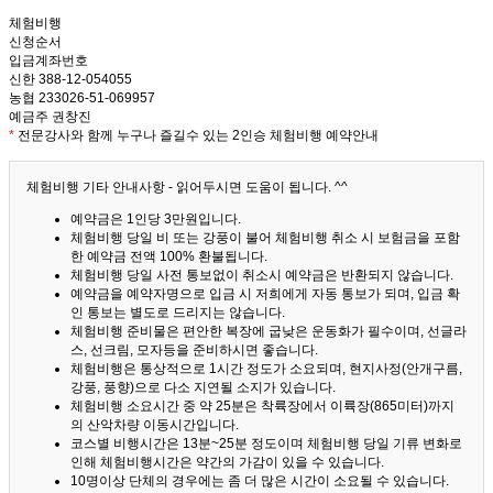
체험비행
신청순서
입금계좌번호
신한 388-12-054055
농협 233026-51-069957
예금주 권창진
*
전문강사와 함께 누구나 즐길수 있는 2인승 체험비행 예약안내
체험비행 기타 안내사항 - 읽어두시면 도움이 됩니다. ^^
예약금은 1인당 3만원입니다.
체험비행 당일 비 또는 강풍이 불어 체험비행 취소 시 보험금을 포함
한 예약금 전액 100% 환불됩니다.
체험비행 당일 사전 통보없이 취소시 예약금은 반환되지 않습니다.
예약금을 예약자명으로 입금 시 저희에게 자동 통보가 되며, 입금 확
인 통보는 별도로 드리지는 않습니다.
체험비행 준비물은 편안한 복장에 굽낮은 운동화가 필수이며, 선글라
스, 선크림, 모자등을 준비하시면 좋습니다.
체험비행은 통상적으로 1시간 정도가 소요되며, 현지사정(안개구름,
강풍, 풍향)으로 다소 지연될 소지가 있습니다.
체험비행 소요시간 중 약 25분은 착륙장에서 이륙장(865미터)까지
의 산악차량 이동시간입니다.
코스별 비행시간은 13분~25분 정도이며 체험비행 당일 기류 변화로
인해 체험비행시간은 약간의 가감이 있을 수 있습니다.
10명이상 단체의 경우에는 좀 더 많은 시간이 소요될 수 있습니다.