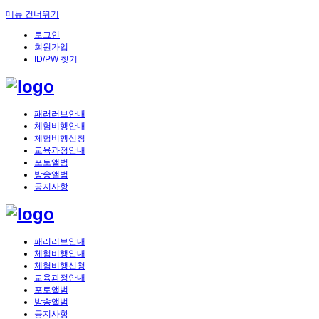
메뉴 건너뛰기
로그인
회원가입
ID/PW 찾기
패러러브안내
체험비행안내
체험비행신청
교육과정안내
포토앨범
방송앨범
공지사항
패러러브안내
체험비행안내
체험비행신청
교육과정안내
포토앨범
방송앨범
공지사항