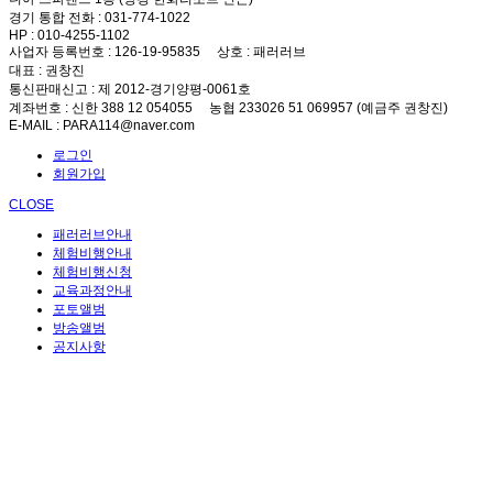
경기 통합 전화
: 031-774-1022
HP
: 010-4255-1102
사업자 등록번호
: 126-19-95835
상호
: 패러러브
대표
: 권창진
통신판매신고
: 제 2012-경기양평-0061호
계좌번호
: 신한 388 12 054055 농협 233026 51 069957 (예금주 권창진)
E-MAIL
: PARA114@naver.com
로그인
회원가입
CLOSE
패러러브안내
체험비행안내
체험비행신청
교육과정안내
포토앨범
방송앨범
공지사항