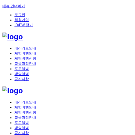
메뉴 건너뛰기
로그인
회원가입
ID/PW 찾기
패러러브안내
체험비행안내
체험비행신청
교육과정안내
포토앨범
방송앨범
공지사항
패러러브안내
체험비행안내
체험비행신청
교육과정안내
포토앨범
방송앨범
공지사항