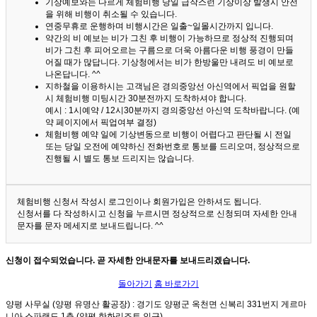
기상예보와는 다르게 체험비행 당일 급작스런 기상이상 발생시 안전
을 위해 비행이 취소될 수 있습니다.
연중무휴로 운행하며 비행시간은 일출~일몰시간까지 입니다.
약간의 비 예보는 비가 그친 후 비행이 가능하므로 정상적 진행되며
비가 그친 후 피어오르는 구름으로 더욱 아름다운 비행 풍경이 만들
어질 때가 많답니다.
기상청에서는 비가 한방울만 내려도 비 예보로
나온답니다. ^^
지하철을 이용하시는 고객님은 경의중앙선 아신역에서 픽업을 원할
시 체험비행 미팅시간 30분전까지 도착하셔야 합니다.
예시 : 1시예약 / 12시30분까지 경의중앙선 아신역 도착바랍니다. (예
약 페이지에서 픽업여부 결정)
체험비행 예약 일에 기상변동으로 비행이 어렵다고 판단될 시 전일
또는 당일 오전에 예약하신 전화번호로 통보를 드리오며, 정상적으로
진행될 시 별도 통보 드리지는 않습니다.
체험비행 신청서 작성시 로그인이나 회원가입은 안하셔도 됩니다.
신청서를 다 작성하시고 신청을 누르시면 정상적으로 신청되며 자세한 안내
문자를 문자 메세지로 보내드립니다. ^^
신청이 접수되었습니다. 곧 자세한 안내문자를 보내드리겠습니다.
돌아가기
홈 바로가기
양평 사무실 (양평 유명산 활공장)
: 경기도 양평군 옥천면 신복리 331번지 게르마
니아 스파랜드 1층 (양평 한화리조트 인근)