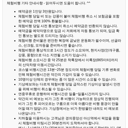
체험비행 기타 안내사항 - 읽어두시면 도움이 됩니다. ^^
예약금은 1인당 3만원입니다.
체험비행 당일 비 또는 강풍이 불어 체험비행 취소 시 보험금을 포함
한 예약금 전액 100% 환불됩니다.
체험비행 당일 사전 통보없이 취소시 예약금은 반환되지 않습니다.
예약금을 예약자명으로 입금 시 저희에게 자동 통보가 되며, 입금 확
인 통보는 별도로 드리지는 않습니다.
체험비행 준비물은 편안한 복장에 굽낮은 운동화가 필수이며, 선글라
스, 선크림, 모자등을 준비하시면 좋습니다.
체험비행은 통상적으로 1시간 정도가 소요되며, 현지사정(안개구름,
강풍, 풍향)으로 다소 지연될 소지가 있습니다.
체험비행 소요시간 중 약 25분은 착륙장에서 이륙장(865미터)까지
의 산악차량 이동시간입니다.
코스별 비행시간은 13분~25분 정도이며 체험비행 당일 기류 변화로
인해 체험비행시간은 약간의 가감이 있을 수 있습니다.
10명이상 단체의 경우에는 좀 더 많은 시간이 소요될 수 있습니다.
기상예보와는 다르게 체험비행 당일 급작스런 기상이상 발생시 안전
을 위해 비행이 취소될 수 있습니다.
연중무휴로 운행하며 비행시간은 일출~일몰시간까지 입니다.
약간의 비 예보는 비가 그친 후 비행이 가능하므로 정상적 진행되며
비가 그친 후 피어오르는 구름으로 더욱 아름다운 비행 풍경이 만들
어질 때가 많답니다.
기상청에서는 비가 한방울만 내려도 비 예보로
나온답니다. ^^
지하철을 이용하시는 고객님은 경의중앙선 아신역에서 픽업을 원할
시 체험비행 미팅시간 30분전까지 도착하셔야 합니다.