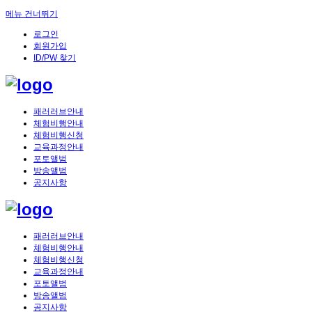
메뉴 건너뛰기
로그인
회원가입
ID/PW 찾기
패러러브안내
체험비행안내
체험비행신청
교육과정안내
포토앨범
방송앨범
공지사항
패러러브안내
체험비행안내
체험비행신청
교육과정안내
포토앨범
방송앨범
공지사항