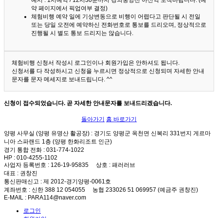
예시 : 1시예약 / 12시30분까지 경의중앙선 아신역 도착바랍니다. (예
약 페이지에서 픽업여부 결정)
체험비행 예약 일에 기상변동으로 비행이 어렵다고 판단될 시 전일
또는 당일 오전에 예약하신 전화번호로 통보를 드리오며, 정상적으로
진행될 시 별도 통보 드리지는 않습니다.
체험비행 신청서 작성시 로그인이나 회원가입은 안하셔도 됩니다.
신청서를 다 작성하시고 신청을 누르시면 정상적으로 신청되며 자세한 안내
문자를 문자 메세지로 보내드립니다. ^^
신청이 접수되었습니다. 곧 자세한 안내문자를 보내드리겠습니다.
돌아가기
홈 바로가기
양평 사무실 (양평 유명산 활공장)
: 경기도 양평군 옥천면 신복리 331번지 게르마
니아 스파랜드 1층 (양평 한화리조트 인근)
경기 통합 전화
: 031-774-1022
HP
: 010-4255-1102
사업자 등록번호
: 126-19-95835
상호
: 패러러브
대표
: 권창진
통신판매신고
: 제 2012-경기양평-0061호
계좌번호
: 신한 388 12 054055 농협 233026 51 069957 (예금주 권창진)
E-MAIL
: PARA114@naver.com
로그인