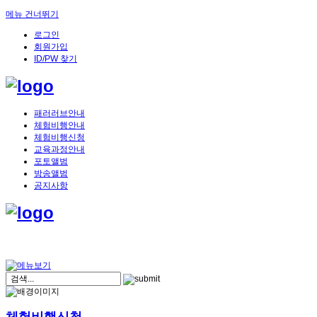
메뉴 건너뛰기
로그인
회원가입
ID/PW 찾기
패러러브안내
체험비행안내
체험비행신청
교육과정안내
포토앨범
방송앨범
공지사항