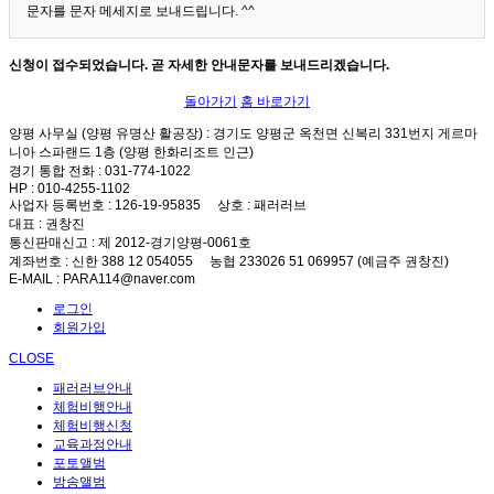
문자를 문자 메세지로 보내드립니다. ^^
신청이 접수되었습니다. 곧 자세한 안내문자를 보내드리겠습니다.
돌아가기
홈 바로가기
양평 사무실 (양평 유명산 활공장)
: 경기도 양평군 옥천면 신복리 331번지 게르마
니아 스파랜드 1층 (양평 한화리조트 인근)
경기 통합 전화
: 031-774-1022
HP
: 010-4255-1102
사업자 등록번호
: 126-19-95835
상호
: 패러러브
대표
: 권창진
통신판매신고
: 제 2012-경기양평-0061호
계좌번호
: 신한 388 12 054055 농협 233026 51 069957 (예금주 권창진)
E-MAIL
: PARA114@naver.com
로그인
회원가입
CLOSE
패러러브안내
체험비행안내
체험비행신청
교육과정안내
포토앨범
방송앨범