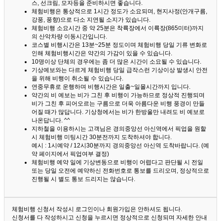
스, 선크림, 모자등을 준비하시면 좋습니다.
체험비행은 통상적으로 1시간 정도가 소요되며, 현지사정(안개구름,
강풍, 풍향)으로 다소 지연될 소지가 있습니다.
체험비행 소요시간 중 약 25분은 착륙장에서 이륙장(865미터)까지
의 산악차량 이동시간입니다.
코스별 비행시간은 13분~25분 정도이며 체험비행 당일 기류 변화로
인해 체험비행시간은 약간의 가감이 있을 수 있습니다.
10명이상 단체의 경우에는 좀 더 많은 시간이 소요될 수 있습니다.
기상예보와는 다르게 체험비행 당일 급작스런 기상이상 발생시 안전
을 위해 비행이 취소될 수 있습니다.
연중무휴로 운행하며 비행시간은 일출~일몰시간까지 입니다.
약간의 비 예보는 비가 그친 후 비행이 가능하므로 정상적 진행되며
비가 그친 후 피어오르는 구름으로 더욱 아름다운 비행 풍경이 만들
어질 때가 많답니다.
기상청에서는 비가 한방울만 내려도 비 예보로
나온답니다. ^^
지하철을 이용하시는 고객님은 경의중앙선 아신역에서 픽업을 원할
시 체험비행 미팅시간 30분전까지 도착하셔야 합니다.
예시 : 1시예약 / 12시30분까지 경의중앙선 아신역 도착바랍니다. (예
약 페이지에서 픽업여부 결정)
체험비행 예약 일에 기상변동으로 비행이 어렵다고 판단될 시 전일
또는 당일 오전에 예약하신 전화번호로 통보를 드리오며, 정상적으로
진행될 시 별도 통보 드리지는 않습니다.
체험비행 신청서 작성시 로그인이나 회원가입은 안하셔도 됩니다.
신청서를 다 작성하시고 신청을 누르시면 정상적으로 신청되며 자세한 안내