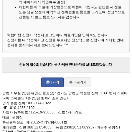
약 페이지에서 픽업여부 결정)
체험비행 예약 일에 기상변동으로 비행이 어렵다고 판단될 시 전일
또는 당일 오전에 예약하신 전화번호로 통보를 드리오며, 정상적으로
진행될 시 별도 통보 드리지는 않습니다.
체험비행 신청서 작성시 로그인이나 회원가입은 안하셔도 됩니다.
신청서를 다 작성하시고 신청을 누르시면 정상적으로 신청되며 자세한 안내
문자를 문자 메세지로 보내드립니다. ^^
신청이 접수되었습니다. 곧 자세한 안내문자를 보내드리겠습니다.
돌아가기
홈 바로가기
양평 사무실 (양평 유명산 활공장)
: 경기도 양평군 옥천면 신복리 331번지 게르마
니아 스파랜드 1층 (양평 한화리조트 인근)
경기 통합 전화
: 031-774-1022
HP
: 010-4255-1102
사업자 등록번호
: 126-19-95835
상호
: 패러러브
대표
: 권창진
통신판매신고
: 제 2012-경기양평-0061호
계좌번호
: 신한 388 12 054055 농협 233026 51 069957 (예금주 권창진)