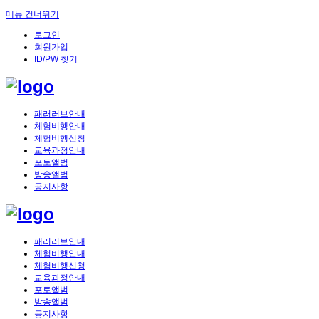
메뉴 건너뛰기
로그인
회원가입
ID/PW 찾기
패러러브안내
체험비행안내
체험비행신청
교육과정안내
포토앨범
방송앨범
공지사항
패러러브안내
체험비행안내
체험비행신청
교육과정안내
포토앨범
방송앨범
공지사항