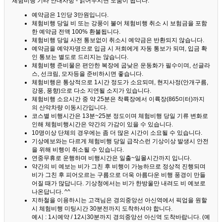
체험비행 기타 안내사항 - 읽어두시면 도움이 됩니다. ^^
예약금은 1인당 3만원입니다.
체험비행 당일 비 또는 강풍이 불어 체험비행 취소 시 보험금을 포함
한 예약금 전액 100% 환불됩니다.
체험비행 당일 사전 통보없이 취소시 예약금은 반환되지 않습니다.
예약금을 예약자명으로 입금 시 저희에게 자동 통보가 되며, 입금 확
인 통보는 별도로 드리지는 않습니다.
체험비행 준비물은 편안한 복장에 굽낮은 운동화가 필수이며, 선글라
스, 선크림, 모자등을 준비하시면 좋습니다.
체험비행은 통상적으로 1시간 정도가 소요되며, 현지사정(안개구름,
강풍, 풍향)으로 다소 지연될 소지가 있습니다.
체험비행 소요시간 중 약 25분은 착륙장에서 이륙장(865미터)까지
의 산악차량 이동시간입니다.
코스별 비행시간은 13분~25분 정도이며 체험비행 당일 기류 변화로
인해 체험비행시간은 약간의 가감이 있을 수 있습니다.
10명이상 단체의 경우에는 좀 더 많은 시간이 소요될 수 있습니다.
기상예보와는 다르게 체험비행 당일 급작스런 기상이상 발생시 안전
을 위해 비행이 취소될 수 있습니다.
연중무휴로 운행하며 비행시간은 일출~일몰시간까지 입니다.
약간의 비 예보는 비가 그친 후 비행이 가능하므로 정상적 진행되며
비가 그친 후 피어오르는 구름으로 더욱 아름다운 비행 풍경이 만들
어질 때가 많답니다.
기상청에서는 비가 한방울만 내려도 비 예보로
나온답니다. ^^
지하철을 이용하시는 고객님은 경의중앙선 아신역에서 픽업을 원할
시 체험비행 미팅시간 30분전까지 도착하셔야 합니다.
예시 : 1시예약 / 12시30분까지 경의중앙선 아신역 도착바랍니다. (예