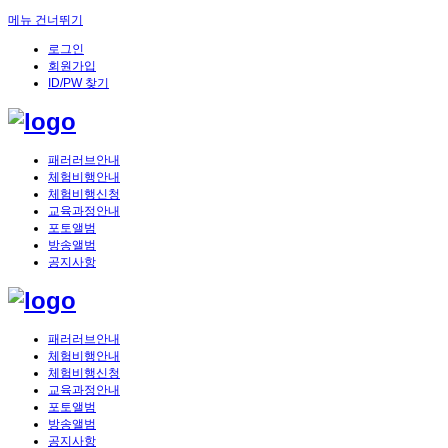
메뉴 건너뛰기
로그인
회원가입
ID/PW 찾기
패러러브안내
체험비행안내
체험비행신청
교육과정안내
포토앨범
방송앨범
공지사항
패러러브안내
체험비행안내
체험비행신청
교육과정안내
포토앨범
방송앨범
공지사항