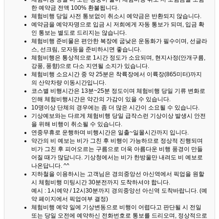
한 예약금 전액 100% 환불됩니다.
체험비행 당일 사전 통보없이 취소시 예약금은 반환되지 않습니다.
예약금을 예약자명으로 입금 시 저희에게 자동 통보가 되며, 입금 확
인 통보는 별도로 드리지는 않습니다.
체험비행 준비물은 편안한 복장에 굽낮은 운동화가 필수이며, 선글라
스, 선크림, 모자등을 준비하시면 좋습니다.
체험비행은 통상적으로 1시간 정도가 소요되며, 현지사정(안개구름,
강풍, 풍향)으로 다소 지연될 소지가 있습니다.
체험비행 소요시간 중 약 25분은 착륙장에서 이륙장(865미터)까지
의 산악차량 이동시간입니다.
코스별 비행시간은 13분~25분 정도이며 체험비행 당일 기류 변화로
인해 체험비행시간은 약간의 가감이 있을 수 있습니다.
10명이상 단체의 경우에는 좀 더 많은 시간이 소요될 수 있습니다.
기상예보와는 다르게 체험비행 당일 급작스런 기상이상 발생시 안전
을 위해 비행이 취소될 수 있습니다.
연중무휴로 운행하며 비행시간은 일출~일몰시간까지 입니다.
약간의 비 예보는 비가 그친 후 비행이 가능하므로 정상적 진행되며
비가 그친 후 피어오르는 구름으로 더욱 아름다운 비행 풍경이 만들
어질 때가 많답니다.
기상청에서는 비가 한방울만 내려도 비 예보로
나온답니다. ^^
지하철을 이용하시는 고객님은 경의중앙선 아신역에서 픽업을 원할
시 체험비행 미팅시간 30분전까지 도착하셔야 합니다.
예시 : 1시예약 / 12시30분까지 경의중앙선 아신역 도착바랍니다. (예
약 페이지에서 픽업여부 결정)
체험비행 예약 일에 기상변동으로 비행이 어렵다고 판단될 시 전일
또는 당일 오전에 예약하신 전화번호로 통보를 드리오며, 정상적으로