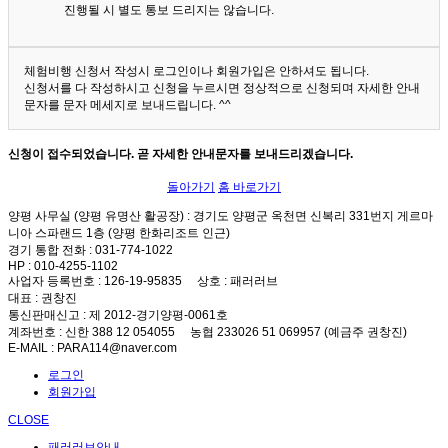
진행될 시 별도 통보 드리지는 않습니다.
체험비행 신청서 작성시 로그인이나 회원가입은 안하셔도 됩니다.
신청서를 다 작성하시고 신청을 누르시면 정상적으로 신청되며 자세한 안내
문자를 문자 메세지로 보내드립니다. ^^
신청이 접수되었습니다. 곧 자세한 안내문자를 보내드리겠습니다.
돌아가기
홈 바로가기
양평 사무실 (양평 유명산 활공장)
: 경기도 양평군 옥천면 신복리 331번지 게르마
니아 스파랜드 1층 (양평 한화리조트 인근)
경기 통합 전화
: 031-774-1022
HP
: 010-4255-1102
사업자 등록번호
: 126-19-95835
상호
: 패러러브
대표
: 권창진
통신판매신고
: 제 2012-경기양평-0061호
계좌번호
: 신한 388 12 054055 농협 233026 51 069957 (예금주 권창진)
E-MAIL
: PARA114@naver.com
로그인
회원가입
CLOSE
패러러브안내