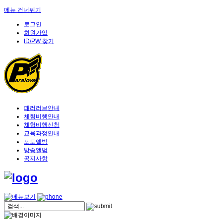
메뉴 건너뛰기
로그인
회원가입
ID/PW 찾기
패러러브안내
체험비행안내
체험비행신청
교육과정안내
포토앨범
방송앨범
공지사항