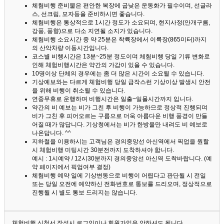
체험비행 준비물은 편안한 복장에 굽낮은 운동화가 필수이며, 선글라
스, 선크림, 모자등을 준비하시면 좋습니다.
체험비행은 통상적으로 1시간 정도가 소요되며, 현지사정(안개구름,
강풍, 풍향)으로 다소 지연될 소지가 있습니다.
체험비행 소요시간 중 약 25분은 착륙장에서 이륙장(865미터)까지
의 산악차량 이동시간입니다.
코스별 비행시간은 13분~25분 정도이며 체험비행 당일 기류 변화로
인해 체험비행시간은 약간의 가감이 있을 수 있습니다.
10명이상 단체의 경우에는 좀 더 많은 시간이 소요될 수 있습니다.
기상예보와는 다르게 체험비행 당일 급작스런 기상이상 발생시 안전
을 위해 비행이 취소될 수 있습니다.
연중무휴로 운행하며 비행시간은 일출~일몰시간까지 입니다.
약간의 비 예보는 비가 그친 후 비행이 가능하므로 정상적 진행되며
비가 그친 후 피어오르는 구름으로 더욱 아름다운 비행 풍경이 만들
어질 때가 많답니다.
기상청에서는 비가 한방울만 내려도 비 예보로
나온답니다. ^^
지하철을 이용하시는 고객님은 경의중앙선 아신역에서 픽업을 원할
시 체험비행 미팅시간 30분전까지 도착하셔야 합니다.
예시 : 1시예약 / 12시30분까지 경의중앙선 아신역 도착바랍니다. (예
약 페이지에서 픽업여부 결정)
체험비행 예약 일에 기상변동으로 비행이 어렵다고 판단될 시 전일
또는 당일 오전에 예약하신 전화번호로 통보를 드리오며, 정상적으로
진행될 시 별도 통보 드리지는 않습니다.
체험비행 신청서 작성시 로그인이나 회원가입은 안하셔도 됩니다.