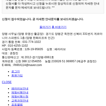
신청서를 다 작성하시고 신청을 누르시면 정상적으로 신청되며 자세한 안내
문자를 문자 메세지로 보내드립니다. ^^
신청이 접수되었습니다. 곧 자세한 안내문자를 보내드리겠습니다.
돌아가기
홈 바로가기
양평 사무실 (양평 유명산 활공장)
: 경기도 양평군 옥천면 신복리 331번지 게르마
니아 스파랜드 1층 (양평 한화리조트 인근)
경기 통합 전화
: 031-774-1022
HP
: 010-4255-1102
사업자 등록번호
: 126-19-95835
상호
: 패러러브
대표
: 권창진
통신판매신고
: 제 2012-경기양평-0061호
계좌번호
: 신한 388 12 054055 농협 233026 51 069957 (예금주 권창진)
E-MAIL
: PARA114@naver.com
로그인
회원가입
CLOSE
패러러브안내
체험비행안내
체험비행신청
교육과정안내
포토앨범