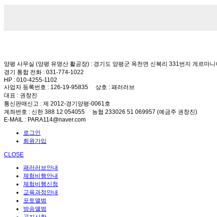
양평 사무실 (양평 유명산 활공장)
: 경기도 양평군 옥천면 신복리 331번지 게르마니
경기 통합 전화
: 031-774-1022
HP
: 010-4255-1102
사업자 등록번호
: 126-19-95835
상호
: 패러러브
대표
: 권창진
통신판매신고
: 제 2012-경기양평-0061호
계좌번호
: 신한 388 12 054055 농협 233026 51 069957 (예금주 권창진)
E-MAIL
: PARA114@naver.com
로그인
회원가입
CLOSE
패러러브안내
체험비행안내
체험비행신청
교육과정안내
포토앨범
방송앨범