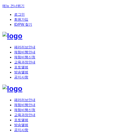
메뉴 건너뛰기
로그인
회원가입
ID/PW 찾기
패러러브안내
체험비행안내
체험비행신청
교육과정안내
포토앨범
방송앨범
공지사항
패러러브안내
체험비행안내
체험비행신청
교육과정안내
포토앨범
방송앨범
공지사항