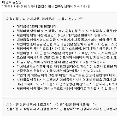
예금주 권창진
*
전문강사와 함께 누구나 즐길수 있는 2인승 체험비행 예약안내
체험비행 기타 안내사항 - 읽어두시면 도움이 됩니다. ^^
예약금은 1인당 3만원입니다.
체험비행 당일 비 또는 강풍이 불어 체험비행 취소 시 보험금을 포함한 예약
체험비행 당일 사전 통보없이 취소시 예약금은 반환되지 않습니다.
예약금을 예약자명으로 입금 시 저희에게 자동 통보가 되며, 입금 확인 
체험비행 준비물은 편안한 복장에 굽낮은 운동화가 필수이며, 선글라스, 
체험비행은 통상적으로 1시간 정도가 소요되며, 현지사정(안개구름, 강풍,
체험비행 소요시간 중 약 25분은 착륙장에서 이륙장(865미터)까지의 
코스별 비행시간은 13분~25분 정도이며 체험비행 당일 기류 변화로 인
10명이상 단체의 경우에는 좀 더 많은 시간이 소요될 수 있습니다.
기상예보와는 다르게 체험비행 당일 급작스런 기상이상 발생시 안전을 위
연중무휴로 운행하며 비행시간은 일출~일몰시간까지 입니다.
약간의 비 예보는 비가 그친 후 비행이 가능하므로 정상적 진행되며 비가
지하철을 이용하시는 고객님은 경의중앙선 아신역에서 픽업을 원할시 체
예시 : 1시예약 / 12시30분까지 경의중앙선 아신역 도착바랍니다. (예약
체험비행 예약 일에 기상변동으로 비행이 어렵다고 판단될 시 전일 또는 
체험비행 신청서 작성시 로그인이나 회원가입은 안하셔도 됩니다.
신청서를 다 작성하시고 신청을 누르시면 정상적으로 신청되며 자세한 안내문자를