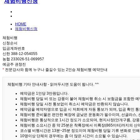
체험비행신청
HOME
체험비행신청
체험비행
신청순서
입금계좌번호
신한 388-12-054055
농협 233026-51-069957
예금주 권창진
*
전문강사와 함께 누구나 즐길수 있는 2인승 체험비행 예약안내
체험비행 기타 안내사항 - 읽어두시면 도움이 됩니다. ^^
예약금은 1인당 3만원입니다.
체험비행 당일 비 또는 강풍이 불어 체험비행 취소 시 보험금을 포함한 예약
체험비행 당일 사전 통보없이 취소시 예약금은 반환되지 않습니다.
예약금을 예약자명으로 입금 시 저희에게 자동 통보가 되며, 입금 확인 
체험비행 준비물은 편안한 복장에 굽낮은 운동화가 필수이며, 선글라스, 
체험비행은 통상적으로 1시간 정도가 소요되며, 현지사정(안개구름, 강풍,
체험비행 소요시간 중 약 25분은 착륙장에서 이륙장(865미터)까지의 
코스별 비행시간은 13분~25분 정도이며 체험비행 당일 기류 변화로 인
10명이상 단체의 경우에는 좀 더 많은 시간이 소요될 수 있습니다.