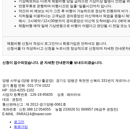
기상예보와는 다르게 체험비행 당일 급작스런 기상이상 발생시 안전을 위
연중무휴로 운행하며 비행시간은 일출~일몰시간까지 입니다.
약간의 비 예보는 비가 그친 후 비행이 가능하므로 정상적 진행되며 비가
지하철을 이용하시는 고객님은 경의중앙선 아신역에서 픽업을 원할시 체
예시 : 1시예약 / 12시30분까지 경의중앙선 아신역 도착바랍니다. (예약
체험비행 예약 일에 기상변동으로 비행이 어렵다고 판단될 시 전일 또는 
체험비행 신청서 작성시 로그인이나 회원가입은 안하셔도 됩니다.
신청서를 다 작성하시고 신청을 누르시면 정상적으로 신청되며 자세한 안내문자를
신청이 접수되었습니다. 곧 자세한 안내문자를 보내드리겠습니다.
양평 사무실 (양평 유명산 활공장)
: 경기도 양평군 옥천면 신복리 331번지 게르마니
경기 통합 전화
: 031-774-1022
HP
: 010-4255-1102
사업자 등록번호
: 126-19-95835
상호
: 패러러브
대표
: 권창진
통신판매신고
: 제 2012-경기양평-0061호
계좌번호
: 신한 388 12 054055 농협 233026 51 069957 (예금주 권창진)
E-MAIL
: PARA114@naver.com
로그인
회원가입