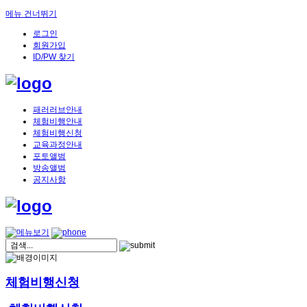
메뉴 건너뛰기
로그인
회원가입
ID/PW 찾기
패러러브안내
체험비행안내
체험비행신청
교육과정안내
포토앨범
방송앨범
공지사항
체험비행신청