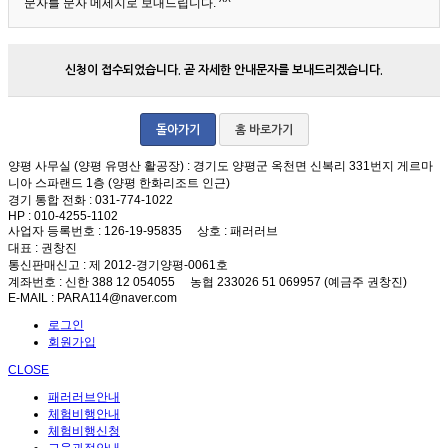
문자를 문자 메세지로 보내드립니다. ^^
신청이 접수되었습니다. 곧 자세한 안내문자를 보내드리겠습니다.
돌아가기
홈 바로가기
양평 사무실 (양평 유명산 활공장)
: 경기도 양평군 옥천면 신복리 331번지 게르마
니아 스파랜드 1층 (양평 한화리조트 인근)
경기 통합 전화
: 031-774-1022
HP
: 010-4255-1102
사업자 등록번호
: 126-19-95835
상호
: 패러러브
대표
: 권창진
통신판매신고
: 제 2012-경기양평-0061호
계좌번호
: 신한 388 12 054055 농협 233026 51 069957 (예금주 권창진)
E-MAIL
: PARA114@naver.com
로그인
회원가입
CLOSE
패러러브안내
체험비행안내
체험비행신청
교육과정안내