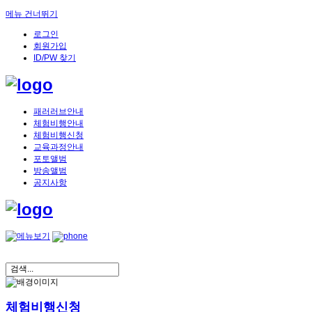
메뉴 건너뛰기
로그인
회원가입
ID/PW 찾기
패러러브안내
체험비행안내
체험비행신청
교육과정안내
포토앨범
방송앨범
공지사항
체험비행신청