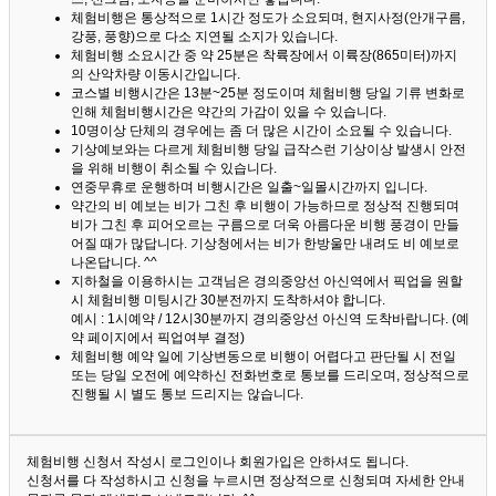
체험비행은 통상적으로 1시간 정도가 소요되며, 현지사정(안개구름,
강풍, 풍향)으로 다소 지연될 소지가 있습니다.
체험비행 소요시간 중 약 25분은 착륙장에서 이륙장(865미터)까지
의 산악차량 이동시간입니다.
코스별 비행시간은 13분~25분 정도이며 체험비행 당일 기류 변화로
인해 체험비행시간은 약간의 가감이 있을 수 있습니다.
10명이상 단체의 경우에는 좀 더 많은 시간이 소요될 수 있습니다.
기상예보와는 다르게 체험비행 당일 급작스런 기상이상 발생시 안전
을 위해 비행이 취소될 수 있습니다.
연중무휴로 운행하며 비행시간은 일출~일몰시간까지 입니다.
약간의 비 예보는 비가 그친 후 비행이 가능하므로 정상적 진행되며
비가 그친 후 피어오르는 구름으로 더욱 아름다운 비행 풍경이 만들
어질 때가 많답니다.
기상청에서는 비가 한방울만 내려도 비 예보로
나온답니다. ^^
지하철을 이용하시는 고객님은 경의중앙선 아신역에서 픽업을 원할
시 체험비행 미팅시간 30분전까지 도착하셔야 합니다.
예시 : 1시예약 / 12시30분까지 경의중앙선 아신역 도착바랍니다. (예
약 페이지에서 픽업여부 결정)
체험비행 예약 일에 기상변동으로 비행이 어렵다고 판단될 시 전일
또는 당일 오전에 예약하신 전화번호로 통보를 드리오며, 정상적으로
진행될 시 별도 통보 드리지는 않습니다.
체험비행 신청서 작성시 로그인이나 회원가입은 안하셔도 됩니다.
신청서를 다 작성하시고 신청을 누르시면 정상적으로 신청되며 자세한 안내