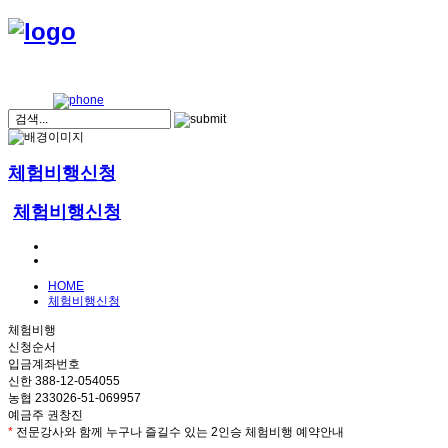
체험비행신청
체험비행신청
HOME
체험비행신청
체험비행
신청순서
입금계좌번호
신한 388-12-054055
농협 233026-51-069957
예금주 권창진
*
전문강사와 함께 누구나 즐길수 있는 2인승 체험비행 예약안내