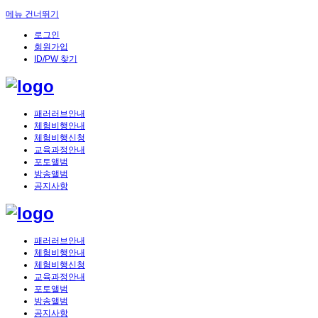
메뉴 건너뛰기
로그인
회원가입
ID/PW 찾기
패러러브안내
체험비행안내
체험비행신청
교육과정안내
포토앨범
방송앨범
공지사항
패러러브안내
체험비행안내
체험비행신청
교육과정안내
포토앨범
방송앨범
공지사항