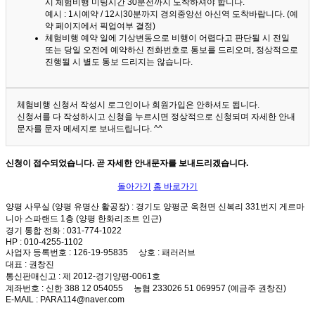
시 체험비행 미팅시간 30분전까지 도착하셔야 합니다.
예시 : 1시예약 / 12시30분까지 경의중앙선 아신역 도착바랍니다. (예
약 페이지에서 픽업여부 결정)
체험비행 예약 일에 기상변동으로 비행이 어렵다고 판단될 시 전일
또는 당일 오전에 예약하신 전화번호로 통보를 드리오며, 정상적으로
진행될 시 별도 통보 드리지는 않습니다.
체험비행 신청서 작성시 로그인이나 회원가입은 안하셔도 됩니다.
신청서를 다 작성하시고 신청을 누르시면 정상적으로 신청되며 자세한 안내
문자를 문자 메세지로 보내드립니다. ^^
신청이 접수되었습니다. 곧 자세한 안내문자를 보내드리겠습니다.
돌아가기
홈 바로가기
양평 사무실 (양평 유명산 활공장)
: 경기도 양평군 옥천면 신복리 331번지 게르마
니아 스파랜드 1층 (양평 한화리조트 인근)
경기 통합 전화
: 031-774-1022
HP
: 010-4255-1102
사업자 등록번호
: 126-19-95835
상호
: 패러러브
대표
: 권창진
통신판매신고
: 제 2012-경기양평-0061호
계좌번호
: 신한 388 12 054055 농협 233026 51 069957 (예금주 권창진)
E-MAIL
: PARA114@naver.com