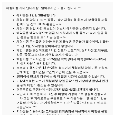
체험비행 기타 안내사항 - 읽어두시면 도움이 됩니다. ^^
예약금은 1인당 3만원입니다.
체험비행 당일 비 또는 강풍이 불어 체험비행 취소 시 보험금을 포함
한 예약금 전액 100% 환불됩니다.
체험비행 당일 사전 통보없이 취소시 예약금은 반환되지 않습니다.
예약금을 예약자명으로 입금 시 저희에게 자동 통보가 되며, 입금 확
인 통보는 별도로 드리지는 않습니다.
체험비행 준비물은 편안한 복장에 굽낮은 운동화가 필수이며, 선글라
스, 선크림, 모자등을 준비하시면 좋습니다.
체험비행은 통상적으로 1시간 정도가 소요되며, 현지사정(안개구름,
강풍, 풍향)으로 다소 지연될 소지가 있습니다.
체험비행 소요시간 중 약 25분은 착륙장에서 이륙장(865미터)까지
의 산악차량 이동시간입니다.
코스별 비행시간은 13분~25분 정도이며 체험비행 당일 기류 변화로
인해 체험비행시간은 약간의 가감이 있을 수 있습니다.
10명이상 단체의 경우에는 좀 더 많은 시간이 소요될 수 있습니다.
기상예보와는 다르게 체험비행 당일 급작스런 기상이상 발생시 안전
을 위해 비행이 취소될 수 있습니다.
연중무휴로 운행하며 비행시간은 일출~일몰시간까지 입니다.
약간의 비 예보는 비가 그친 후 비행이 가능하므로 정상적 진행되며
비가 그친 후 피어오르는 구름으로 더욱 아름다운 비행 풍경이 만들
어질 때가 많답니다.
기상청에서는 비가 한방울만 내려도 비 예보로
나온답니다. ^^
지하철을 이용하시는 고객님은 경의중앙선 아신역에서 픽업을 원할