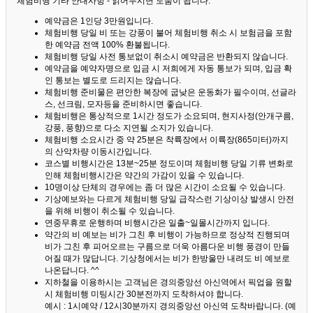
체험비행 기타 안내사항 - 읽어두시면 도움이 됩니다. ^^
예약금은 1인당 3만원입니다.
체험비행 당일 비 또는 강풍이 불어 체험비행 취소 시 보험금을 포함
한 예약금 전액 100% 환불됩니다.
체험비행 당일 사전 통보없이 취소시 예약금은 반환되지 않습니다.
예약금을 예약자명으로 입금 시 저희에게 자동 통보가 되며, 입금 확
인 통보는 별도로 드리지는 않습니다.
체험비행 준비물은 편안한 복장에 굽낮은 운동화가 필수이며, 선글라
스, 선크림, 모자등을 준비하시면 좋습니다.
체험비행은 통상적으로 1시간 정도가 소요되며, 현지사정(안개구름,
강풍, 풍향)으로 다소 지연될 소지가 있습니다.
체험비행 소요시간 중 약 25분은 착륙장에서 이륙장(865미터)까지
의 산악차량 이동시간입니다.
코스별 비행시간은 13분~25분 정도이며 체험비행 당일 기류 변화로
인해 체험비행시간은 약간의 가감이 있을 수 있습니다.
10명이상 단체의 경우에는 좀 더 많은 시간이 소요될 수 있습니다.
기상예보와는 다르게 체험비행 당일 급작스런 기상이상 발생시 안전
을 위해 비행이 취소될 수 있습니다.
연중무휴로 운행하며 비행시간은 일출~일몰시간까지 입니다.
약간의 비 예보는 비가 그친 후 비행이 가능하므로 정상적 진행되며
비가 그친 후 피어오르는 구름으로 더욱 아름다운 비행 풍경이 만들
어질 때가 많답니다.
기상청에서는 비가 한방울만 내려도 비 예보로
나온답니다. ^^
지하철을 이용하시는 고객님은 경의중앙선 아신역에서 픽업을 원할
시 체험비행 미팅시간 30분전까지 도착하셔야 합니다.
예시 : 1시예약 / 12시30분까지 경의중앙선 아신역 도착바랍니다. (예