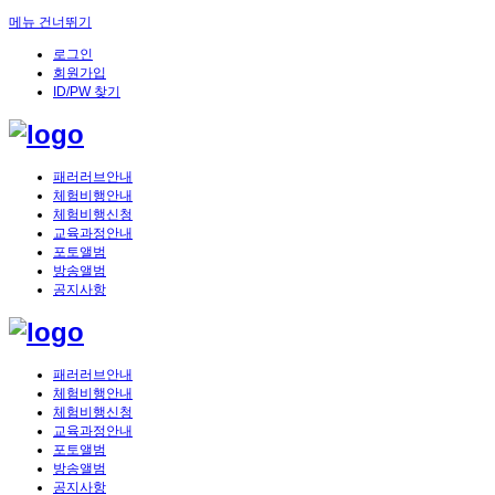
메뉴 건너뛰기
로그인
회원가입
ID/PW 찾기
패러러브안내
체험비행안내
체험비행신청
교육과정안내
포토앨범
방송앨범
공지사항
패러러브안내
체험비행안내
체험비행신청
교육과정안내
포토앨범
방송앨범
공지사항