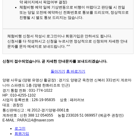
약 페이지에서 픽업여부 결정)
체험비행 예약 일에 기상변동으로 비행이 어렵다고 판단될 시 전일
또는 당일 오전에 예약하신 전화번호로 통보를 드리오며, 정상적으로
진행될 시 별도 통보 드리지는 않습니다.
체험비행 신청서 작성시 로그인이나 회원가입은 안하셔도 됩니다.
신청서를 다 작성하시고 신청을 누르시면 정상적으로 신청되며 자세한 안내
문자를 문자 메세지로 보내드립니다. ^^
신청이 접수되었습니다. 곧 자세한 안내문자를 보내드리겠습니다.
돌아가기
홈 바로가기
양평 사무실 (양평 유명산 활공장)
: 경기도 양평군 옥천면 신복리 331번지 게르마
니아 스파랜드 1층 (양평 한화리조트 인근)
경기 통합 전화
: 031-774-1022
HP
: 010-4255-1102
사업자 등록번호
: 126-19-95835
상호
: 패러러브
대표
: 권창진
통신판매신고
: 제 2012-경기양평-0061호
계좌번호
: 신한 388 12 054055 농협 233026 51 069957 (예금주 권창진)
E-MAIL
: PARA114@naver.com
로그인
회원가입