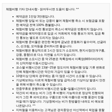
체험비행 기타 안내사항 - 읽어두시면 도움이 됩니다. ^^
예약금은 1인당 3만원입니다.
체험비행 당일 비 또는 강풍이 불어 체험비행 취소 시 보험금을 포함
한 예약금 전액 100% 환불됩니다.
체험비행 당일 사전 통보없이 취소시 예약금은 반환되지 않습니다.
예약금을 예약자명으로 입금 시 저희에게 자동 통보가 되며, 입금 확
인 통보는 별도로 드리지는 않습니다.
체험비행 준비물은 편안한 복장에 굽낮은 운동화가 필수이며, 선글라
스, 선크림, 모자등을 준비하시면 좋습니다.
체험비행은 통상적으로 1시간 정도가 소요되며, 현지사정(안개구름,
강풍, 풍향)으로 다소 지연될 소지가 있습니다.
체험비행 소요시간 중 약 25분은 착륙장에서 이륙장(865미터)까지
의 산악차량 이동시간입니다.
코스별 비행시간은 13분~25분 정도이며 체험비행 당일 기류 변화로
인해 체험비행시간은 약간의 가감이 있을 수 있습니다.
10명이상 단체의 경우에는 좀 더 많은 시간이 소요될 수 있습니다.
기상예보와는 다르게 체험비행 당일 급작스런 기상이상 발생시 안전
을 위해 비행이 취소될 수 있습니다.
연중무휴로 운행하며 비행시간은 일출~일몰시간까지 입니다.
약간의 비 예보는 비가 그친 후 비행이 가능하므로 정상적 진행되며
비가 그친 후 피어오르는 구름으로 더욱 아름다운 비행 풍경이 만들
어질 때가 많답니다.
기상청에서는 비가 한방울만 내려도 비 예보로
나온답니다. ^^
지하철을 이용하시는 고객님은 경의중앙선 아신역에서 픽업을 원할