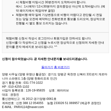
시 체험비행 미팅시간 30분전까지 도착하셔야 합니다.
예시 : 1시예약 / 12시30분까지 경의중앙선 아신역 도착바랍니다. (예
약 페이지에서 픽업여부 결정)
체험비행 예약 일에 기상변동으로 비행이 어렵다고 판단될 시 전일
또는 당일 오전에 예약하신 전화번호로 통보를 드리오며, 정상적으로
진행될 시 별도 통보 드리지는 않습니다.
체험비행 신청서 작성시 로그인이나 회원가입은 안하셔도 됩니다.
신청서를 다 작성하시고 신청을 누르시면 정상적으로 신청되며 자세한 안내
문자를 문자 메세지로 보내드립니다. ^^
신청이 접수되었습니다. 곧 자세한 안내문자를 보내드리겠습니다.
돌아가기
홈 바로가기
양평 사무실 (양평 유명산 활공장)
: 경기도 양평군 옥천면 신복리 331번지 게르마
니아 스파랜드 1층 (양평 한화리조트 인근)
경기 통합 전화
: 031-774-1022
HP
: 010-4255-1102
사업자 등록번호
: 126-19-95835
상호
: 패러러브
대표
: 권창진
통신판매신고
: 제 2012-경기양평-0061호
계좌번호
: 신한 388 12 054055 농협 233026 51 069957 (예금주 권창진)
E-MAIL
: PARA114@naver.com