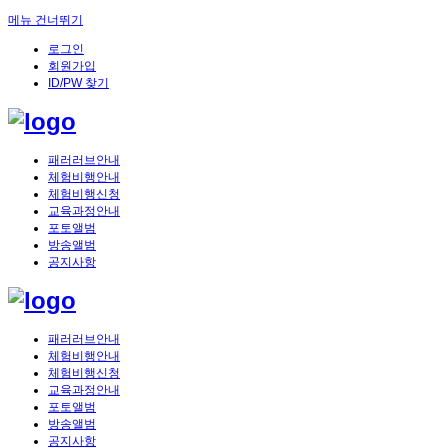
메뉴 건너뛰기
로그인
회원가입
ID/PW 찾기
패러러브안내
체험비행안내
체험비행신청
교육과정안내
포토앨범
방송앨범
공지사항
패러러브안내
체험비행안내
체험비행신청
교육과정안내
포토앨범
방송앨범
공지사항