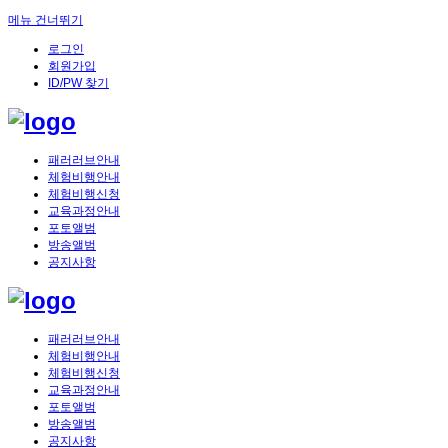
메뉴 건너뛰기
로그인
회원가입
ID/PW 찾기
패러러브안내
체험비행안내
체험비행신청
교육과정안내
포토앨범
방송앨범
공지사항
패러러브안내
체험비행안내
체험비행신청
교육과정안내
포토앨범
방송앨범
공지사항