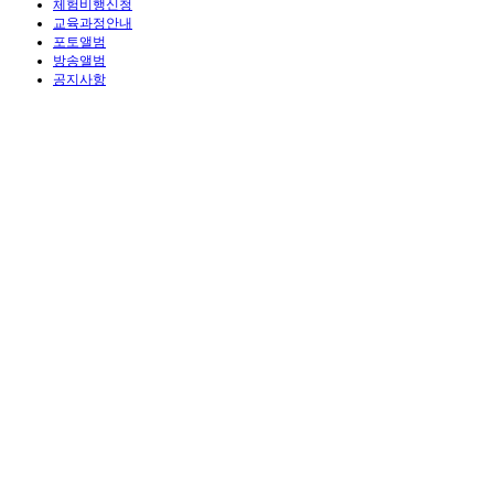
체험비행신청
교육과정안내
포토앨범
방송앨범
공지사항