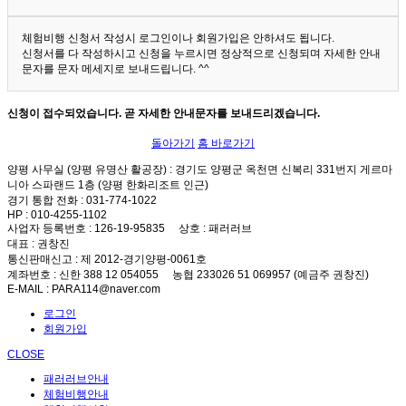
체험비행 신청서 작성시 로그인이나 회원가입은 안하셔도 됩니다.
신청서를 다 작성하시고 신청을 누르시면 정상적으로 신청되며 자세한 안내
문자를 문자 메세지로 보내드립니다. ^^
신청이 접수되었습니다. 곧 자세한 안내문자를 보내드리겠습니다.
돌아가기
홈 바로가기
양평 사무실 (양평 유명산 활공장)
: 경기도 양평군 옥천면 신복리 331번지 게르마
니아 스파랜드 1층 (양평 한화리조트 인근)
경기 통합 전화
: 031-774-1022
HP
: 010-4255-1102
사업자 등록번호
: 126-19-95835
상호
: 패러러브
대표
: 권창진
통신판매신고
: 제 2012-경기양평-0061호
계좌번호
: 신한 388 12 054055 농협 233026 51 069957 (예금주 권창진)
E-MAIL
: PARA114@naver.com
로그인
회원가입
CLOSE
패러러브안내
체험비행안내