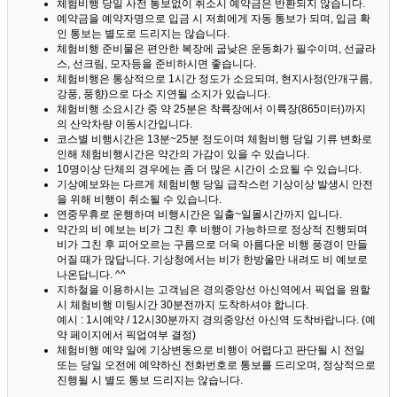
체험비행 당일 사전 통보없이 취소시 예약금은 반환되지 않습니다.
예약금을 예약자명으로 입금 시 저희에게 자동 통보가 되며, 입금 확
인 통보는 별도로 드리지는 않습니다.
체험비행 준비물은 편안한 복장에 굽낮은 운동화가 필수이며, 선글라
스, 선크림, 모자등을 준비하시면 좋습니다.
체험비행은 통상적으로 1시간 정도가 소요되며, 현지사정(안개구름,
강풍, 풍향)으로 다소 지연될 소지가 있습니다.
체험비행 소요시간 중 약 25분은 착륙장에서 이륙장(865미터)까지
의 산악차량 이동시간입니다.
코스별 비행시간은 13분~25분 정도이며 체험비행 당일 기류 변화로
인해 체험비행시간은 약간의 가감이 있을 수 있습니다.
10명이상 단체의 경우에는 좀 더 많은 시간이 소요될 수 있습니다.
기상예보와는 다르게 체험비행 당일 급작스런 기상이상 발생시 안전
을 위해 비행이 취소될 수 있습니다.
연중무휴로 운행하며 비행시간은 일출~일몰시간까지 입니다.
약간의 비 예보는 비가 그친 후 비행이 가능하므로 정상적 진행되며
비가 그친 후 피어오르는 구름으로 더욱 아름다운 비행 풍경이 만들
어질 때가 많답니다.
기상청에서는 비가 한방울만 내려도 비 예보로
나온답니다. ^^
지하철을 이용하시는 고객님은 경의중앙선 아신역에서 픽업을 원할
시 체험비행 미팅시간 30분전까지 도착하셔야 합니다.
예시 : 1시예약 / 12시30분까지 경의중앙선 아신역 도착바랍니다. (예
약 페이지에서 픽업여부 결정)
체험비행 예약 일에 기상변동으로 비행이 어렵다고 판단될 시 전일
또는 당일 오전에 예약하신 전화번호로 통보를 드리오며, 정상적으로
진행될 시 별도 통보 드리지는 않습니다.