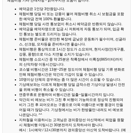
체험비행 기타 안내사항 - 읽어두시면 도움이 됩니다. ^^
예약금은 1인당 3만원입니다.
체험비행 당일 비 또는 강풍이 불어 체험비행 취소 시 보험금을 포함
한 예약금 전액 100% 환불됩니다.
체험비행 당일 사전 통보없이 취소시 예약금은 반환되지 않습니다.
예약금을 예약자명으로 입금 시 저희에게 자동 통보가 되며, 입금 확
인 통보는 별도로 드리지는 않습니다.
체험비행 준비물은 편안한 복장에 굽낮은 운동화가 필수이며, 선글라
스, 선크림, 모자등을 준비하시면 좋습니다.
체험비행은 통상적으로 1시간 정도가 소요되며, 현지사정(안개구름,
강풍, 풍향)으로 다소 지연될 소지가 있습니다.
체험비행 소요시간 중 약 25분은 착륙장에서 이륙장(865미터)까지
의 산악차량 이동시간입니다.
코스별 비행시간은 13분~25분 정도이며 체험비행 당일 기류 변화로
인해 체험비행시간은 약간의 가감이 있을 수 있습니다.
10명이상 단체의 경우에는 좀 더 많은 시간이 소요될 수 있습니다.
기상예보와는 다르게 체험비행 당일 급작스런 기상이상 발생시 안전
을 위해 비행이 취소될 수 있습니다.
연중무휴로 운행하며 비행시간은 일출~일몰시간까지 입니다.
약간의 비 예보는 비가 그친 후 비행이 가능하므로 정상적 진행되며
비가 그친 후 피어오르는 구름으로 더욱 아름다운 비행 풍경이 만들
어질 때가 많답니다.
기상청에서는 비가 한방울만 내려도 비 예보로
나온답니다. ^^
지하철을 이용하시는 고객님은 경의중앙선 아신역에서 픽업을 원할
시 체험비행 미팅시간 30분전까지 도착하셔야 합니다.
예시 : 1시예약 / 12시30분까지 경의중앙선 아신역 도착바랍니다. (예