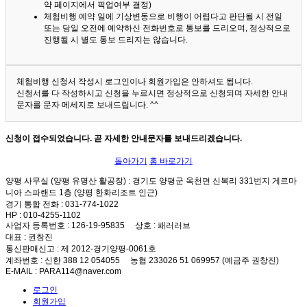
약 페이지에서 픽업여부 결정)
체험비행 예약 일에 기상변동으로 비행이 어렵다고 판단될 시 전일
또는 당일 오전에 예약하신 전화번호로 통보를 드리오며, 정상적으로
진행될 시 별도 통보 드리지는 않습니다.
체험비행 신청서 작성시 로그인이나 회원가입은 안하셔도 됩니다.
신청서를 다 작성하시고 신청을 누르시면 정상적으로 신청되며 자세한 안내
문자를 문자 메세지로 보내드립니다. ^^
신청이 접수되었습니다. 곧 자세한 안내문자를 보내드리겠습니다.
돌아가기
홈 바로가기
양평 사무실 (양평 유명산 활공장)
: 경기도 양평군 옥천면 신복리 331번지 게르마
니아 스파랜드 1층 (양평 한화리조트 인근)
경기 통합 전화
: 031-774-1022
HP
: 010-4255-1102
사업자 등록번호
: 126-19-95835
상호
: 패러러브
대표
: 권창진
통신판매신고
: 제 2012-경기양평-0061호
계좌번호
: 신한 388 12 054055 농협 233026 51 069957 (예금주 권창진)
E-MAIL
: PARA114@naver.com
로그인
회원가입