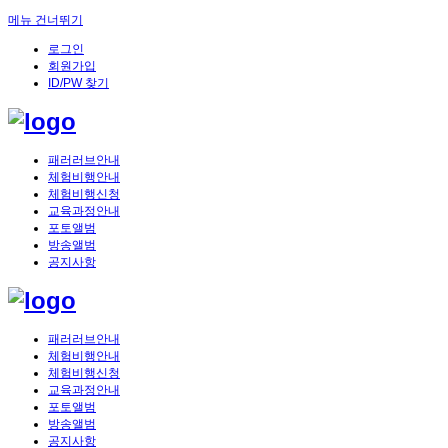
메뉴 건너뛰기
로그인
회원가입
ID/PW 찾기
패러러브안내
체험비행안내
체험비행신청
교육과정안내
포토앨범
방송앨범
공지사항
패러러브안내
체험비행안내
체험비행신청
교육과정안내
포토앨범
방송앨범
공지사항