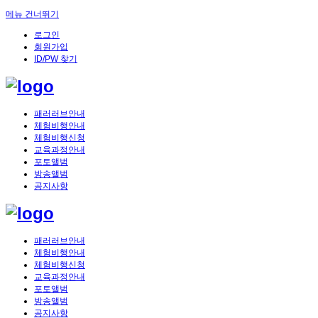
메뉴 건너뛰기
로그인
회원가입
ID/PW 찾기
패러러브안내
체험비행안내
체험비행신청
교육과정안내
포토앨범
방송앨범
공지사항
패러러브안내
체험비행안내
체험비행신청
교육과정안내
포토앨범
방송앨범
공지사항