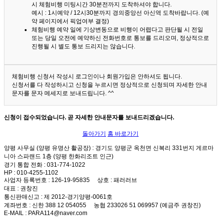
시 체험비행 미팅시간 30분전까지 도착하셔야 합니다.
예시 : 1시예약 / 12시30분까지 경의중앙선 아신역 도착바랍니다. (예
약 페이지에서 픽업여부 결정)
체험비행 예약 일에 기상변동으로 비행이 어렵다고 판단될 시 전일
또는 당일 오전에 예약하신 전화번호로 통보를 드리오며, 정상적으로
진행될 시 별도 통보 드리지는 않습니다.
체험비행 신청서 작성시 로그인이나 회원가입은 안하셔도 됩니다.
신청서를 다 작성하시고 신청을 누르시면 정상적으로 신청되며 자세한 안내
문자를 문자 메세지로 보내드립니다. ^^
신청이 접수되었습니다. 곧 자세한 안내문자를 보내드리겠습니다.
돌아가기
홈 바로가기
양평 사무실 (양평 유명산 활공장)
: 경기도 양평군 옥천면 신복리 331번지 게르마
니아 스파랜드 1층 (양평 한화리조트 인근)
경기 통합 전화
: 031-774-1022
HP
: 010-4255-1102
사업자 등록번호
: 126-19-95835
상호
: 패러러브
대표
: 권창진
통신판매신고
: 제 2012-경기양평-0061호
계좌번호
: 신한 388 12 054055 농협 233026 51 069957 (예금주 권창진)
E-MAIL
: PARA114@naver.com