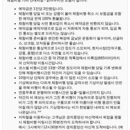
체험비행 기타 안내사항 - 읽어두시면 도움이 됩니다. ^^
예약금은 1인당 3만원입니다.
체험비행 당일 비 또는 강풍이 불어 체험비행 취소 시 보험금을 포함
한 예약금 전액 100% 환불됩니다.
체험비행 당일 사전 통보없이 취소시 예약금은 반환되지 않습니다.
예약금을 예약자명으로 입금 시 저희에게 자동 통보가 되며, 입금 확
인 통보는 별도로 드리지는 않습니다.
체험비행 준비물은 편안한 복장에 굽낮은 운동화가 필수이며, 선글라
스, 선크림, 모자등을 준비하시면 좋습니다.
체험비행은 통상적으로 1시간 정도가 소요되며, 현지사정(안개구름,
강풍, 풍향)으로 다소 지연될 소지가 있습니다.
체험비행 소요시간 중 약 25분은 착륙장에서 이륙장(865미터)까지
의 산악차량 이동시간입니다.
코스별 비행시간은 13분~25분 정도이며 체험비행 당일 기류 변화로
인해 체험비행시간은 약간의 가감이 있을 수 있습니다.
10명이상 단체의 경우에는 좀 더 많은 시간이 소요될 수 있습니다.
기상예보와는 다르게 체험비행 당일 급작스런 기상이상 발생시 안전
을 위해 비행이 취소될 수 있습니다.
연중무휴로 운행하며 비행시간은 일출~일몰시간까지 입니다.
약간의 비 예보는 비가 그친 후 비행이 가능하므로 정상적 진행되며
비가 그친 후 피어오르는 구름으로 더욱 아름다운 비행 풍경이 만들
어질 때가 많답니다.
기상청에서는 비가 한방울만 내려도 비 예보로
나온답니다. ^^
지하철을 이용하시는 고객님은 경의중앙선 아신역에서 픽업을 원할
시 체험비행 미팅시간 30분전까지 도착하셔야 합니다.
예시 : 1시예약 / 12시30분까지 경의중앙선 아신역 도착바랍니다. (예