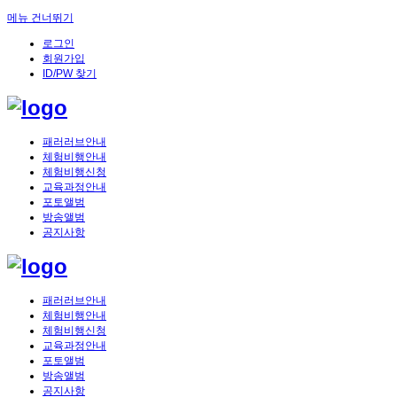
메뉴 건너뛰기
로그인
회원가입
ID/PW 찾기
패러러브안내
체험비행안내
체험비행신청
교육과정안내
포토앨범
방송앨범
공지사항
패러러브안내
체험비행안내
체험비행신청
교육과정안내
포토앨범
방송앨범
공지사항