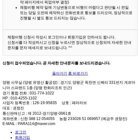
약 페이지에서 픽업여부 결정)
체험비행 예약 일에 기상변동으로 비행이 어렵다고 판단될 시 전일
또는 당일 오전에 예약하신 전화번호로 통보를 드리오며, 정상적으로
진행될 시 별도 통보 드리지는 않습니다.
체험비행 신청서 작성시 로그인이나 회원가입은 안하셔도 됩니다.
신청서를 다 작성하시고 신청을 누르시면 정상적으로 신청되며 자세한 안내
문자를 문자 메세지로 보내드립니다. ^^
신청이 접수되었습니다. 곧 자세한 안내문자를 보내드리겠습니다.
돌아가기
홈 바로가기
양평 사무실 (양평 유명산 활공장)
: 경기도 양평군 옥천면 신복리 331번지 게르마
니아 스파랜드 1층 (양평 한화리조트 인근)
경기 통합 전화
: 031-774-1022
HP
: 010-4255-1102
사업자 등록번호
: 126-19-95835
상호
: 패러러브
대표
: 권창진
통신판매신고
: 제 2012-경기양평-0061호
계좌번호
: 신한 388 12 054055 농협 233026 51 069957 (예금주 권창진)
E-MAIL
: PARA114@naver.com
로그인
회원가입