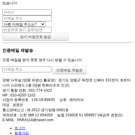
있습니다.
인증메일 재발송
인증 메일을 받지 못한 경우 다시 받을 수 있습니다.
양평 사무실 (양평 유명산 활공장)
: 경기도 양평군 옥천면 신복리 331번지 게르마
니아 스파랜드 1층 (양평 한화리조트 인근)
경기 통합 전화
: 031-774-1022
HP
: 010-4255-1102
사업자 등록번호
: 126-19-95835
상호
: 패러러브
대표
: 권창진
통신판매신고
: 제 2012-경기양평-0061호
계좌번호
: 신한 388 12 054055 농협 233026 51 069957 (예금주 권창진)
E-MAIL
: PARA114@naver.com
로그인
회원가입