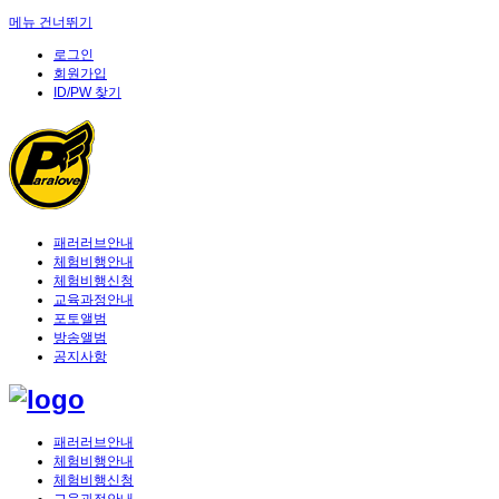
메뉴 건너뛰기
로그인
회원가입
ID/PW 찾기
패러러브안내
체험비행안내
체험비행신청
교육과정안내
포토앨범
방송앨범
공지사항
패러러브안내
체험비행안내
체험비행신청