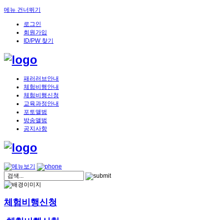
메뉴 건너뛰기
로그인
회원가입
ID/PW 찾기
패러러브안내
체험비행안내
체험비행신청
교육과정안내
포토앨범
방송앨범
공지사항
체험비행신청