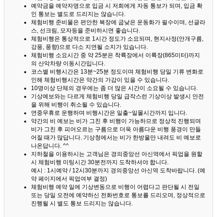
예약금을 예약자명으로 입금 시 저희에게 자동 통보가 되며, 입금 확
인 통보는 별도로 드리지는 않습니다.
체험비행 준비물은 편안한 복장에 굽낮은 운동화가 필수이며, 선글라
스, 선크림, 모자등을 준비하시면 좋습니다.
체험비행은 통상적으로 1시간 정도가 소요되며, 현지사정(안개구름,
강풍, 풍향)으로 다소 지연될 소지가 있습니다.
체험비행 소요시간 중 약 25분은 착륙장에서 이륙장(865미터)까지
의 산악차량 이동시간입니다.
코스별 비행시간은 13분~25분 정도이며 체험비행 당일 기류 변화로
인해 체험비행시간은 약간의 가감이 있을 수 있습니다.
10명이상 단체의 경우에는 좀 더 많은 시간이 소요될 수 있습니다.
기상예보와는 다르게 체험비행 당일 급작스런 기상이상 발생시 안전
을 위해 비행이 취소될 수 있습니다.
연중무휴로 운행하며 비행시간은 일출~일몰시간까지 입니다.
약간의 비 예보는 비가 그친 후 비행이 가능하므로 정상적 진행되며
비가 그친 후 피어오르는 구름으로 더욱 아름다운 비행 풍경이 만들
어질 때가 많답니다.
기상청에서는 비가 한방울만 내려도 비 예보로
나온답니다. ^^
지하철을 이용하시는 고객님은 경의중앙선 아신역에서 픽업을 원할
시 체험비행 미팅시간 30분전까지 도착하셔야 합니다.
예시 : 1시예약 / 12시30분까지 경의중앙선 아신역 도착바랍니다. (예
약 페이지에서 픽업여부 결정)
체험비행 예약 일에 기상변동으로 비행이 어렵다고 판단될 시 전일
또는 당일 오전에 예약하신 전화번호로 통보를 드리오며, 정상적으로
진행될 시 별도 통보 드리지는 않습니다.