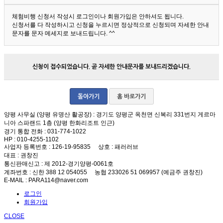
체험비행 신청서 작성시 로그인이나 회원가입은 안하셔도 됩니다.
신청서를 다 작성하시고 신청을 누르시면 정상적으로 신청되며 자세한 안내
문자를 문자 메세지로 보내드립니다. ^^
신청이 접수되었습니다. 곧 자세한 안내문자를 보내드리겠습니다.
돌아가기
홈 바로가기
양평 사무실 (양평 유명산 활공장)
: 경기도 양평군 옥천면 신복리 331번지 게르마
니아 스파랜드 1층 (양평 한화리조트 인근)
경기 통합 전화
: 031-774-1022
HP
: 010-4255-1102
사업자 등록번호
: 126-19-95835
상호
: 패러러브
대표
: 권창진
통신판매신고
: 제 2012-경기양평-0061호
계좌번호
: 신한 388 12 054055 농협 233026 51 069957 (예금주 권창진)
E-MAIL
: PARA114@naver.com
로그인
회원가입
CLOSE