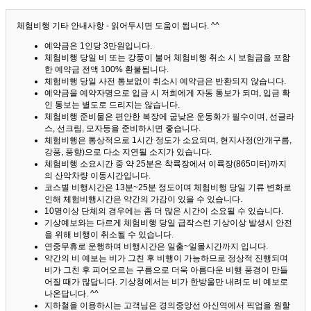
체험비행 기타 안내사항 - 읽어두시면 도움이 됩니다. ^^
예약금은 1인당 3만원입니다.
체험비행 당일 비 또는 강풍이 불어 체험비행 취소 시 보험금을 포함
한 예약금 전액 100% 환불됩니다.
체험비행 당일 사전 통보없이 취소시 예약금은 반환되지 않습니다.
예약금을 예약자명으로 입금 시 저희에게 자동 통보가 되며, 입금 확
인 통보는 별도로 드리지는 않습니다.
체험비행 준비물은 편안한 복장에 굽낮은 운동화가 필수이며, 선글라
스, 선크림, 모자등을 준비하시면 좋습니다.
체험비행은 통상적으로 1시간 정도가 소요되며, 현지사정(안개구름,
강풍, 풍향)으로 다소 지연될 소지가 있습니다.
체험비행 소요시간 중 약 25분은 착륙장에서 이륙장(865미터)까지
의 산악차량 이동시간입니다.
코스별 비행시간은 13분~25분 정도이며 체험비행 당일 기류 변화로
인해 체험비행시간은 약간의 가감이 있을 수 있습니다.
10명이상 단체의 경우에는 좀 더 많은 시간이 소요될 수 있습니다.
기상예보와는 다르게 체험비행 당일 급작스런 기상이상 발생시 안전
을 위해 비행이 취소될 수 있습니다.
연중무휴로 운행하며 비행시간은 일출~일몰시간까지 입니다.
약간의 비 예보는 비가 그친 후 비행이 가능하므로 정상적 진행되며
비가 그친 후 피어오르는 구름으로 더욱 아름다운 비행 풍경이 만들
어질 때가 많답니다.
기상청에서는 비가 한방울만 내려도 비 예보로
나온답니다. ^^
지하철을 이용하시는 고객님은 경의중앙선 아신역에서 픽업을 원할