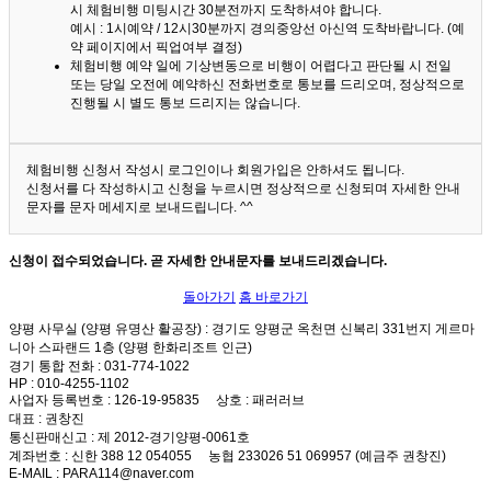
시 체험비행 미팅시간 30분전까지 도착하셔야 합니다.
예시 : 1시예약 / 12시30분까지 경의중앙선 아신역 도착바랍니다. (예
약 페이지에서 픽업여부 결정)
체험비행 예약 일에 기상변동으로 비행이 어렵다고 판단될 시 전일
또는 당일 오전에 예약하신 전화번호로 통보를 드리오며, 정상적으로
진행될 시 별도 통보 드리지는 않습니다.
체험비행 신청서 작성시 로그인이나 회원가입은 안하셔도 됩니다.
신청서를 다 작성하시고 신청을 누르시면 정상적으로 신청되며 자세한 안내
문자를 문자 메세지로 보내드립니다. ^^
신청이 접수되었습니다. 곧 자세한 안내문자를 보내드리겠습니다.
돌아가기
홈 바로가기
양평 사무실 (양평 유명산 활공장)
: 경기도 양평군 옥천면 신복리 331번지 게르마
니아 스파랜드 1층 (양평 한화리조트 인근)
경기 통합 전화
: 031-774-1022
HP
: 010-4255-1102
사업자 등록번호
: 126-19-95835
상호
: 패러러브
대표
: 권창진
통신판매신고
: 제 2012-경기양평-0061호
계좌번호
: 신한 388 12 054055 농협 233026 51 069957 (예금주 권창진)
E-MAIL
: PARA114@naver.com