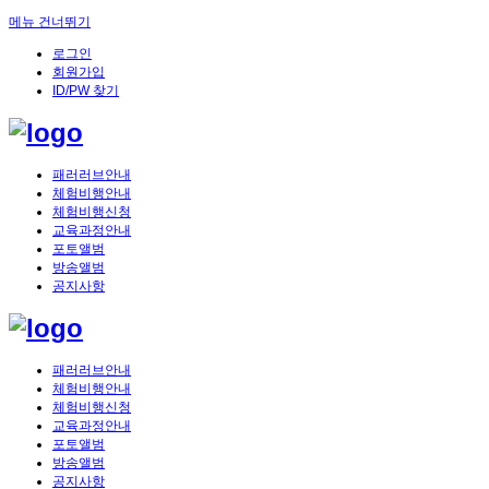
메뉴 건너뛰기
로그인
회원가입
ID/PW 찾기
패러러브안내
체험비행안내
체험비행신청
교육과정안내
포토앨범
방송앨범
공지사항
패러러브안내
체험비행안내
체험비행신청
교육과정안내
포토앨범
방송앨범
공지사항