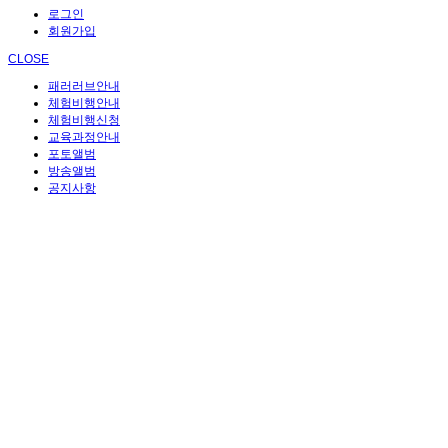
로그인
회원가입
CLOSE
패러러브안내
체험비행안내
체험비행신청
교육과정안내
포토앨범
방송앨범
공지사항