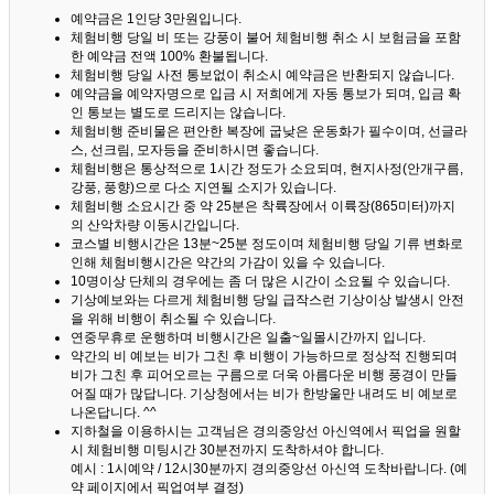
예약금은 1인당 3만원입니다.
체험비행 당일 비 또는 강풍이 불어 체험비행 취소 시 보험금을 포함
한 예약금 전액 100% 환불됩니다.
체험비행 당일 사전 통보없이 취소시 예약금은 반환되지 않습니다.
예약금을 예약자명으로 입금 시 저희에게 자동 통보가 되며, 입금 확
인 통보는 별도로 드리지는 않습니다.
체험비행 준비물은 편안한 복장에 굽낮은 운동화가 필수이며, 선글라
스, 선크림, 모자등을 준비하시면 좋습니다.
체험비행은 통상적으로 1시간 정도가 소요되며, 현지사정(안개구름,
강풍, 풍향)으로 다소 지연될 소지가 있습니다.
체험비행 소요시간 중 약 25분은 착륙장에서 이륙장(865미터)까지
의 산악차량 이동시간입니다.
코스별 비행시간은 13분~25분 정도이며 체험비행 당일 기류 변화로
인해 체험비행시간은 약간의 가감이 있을 수 있습니다.
10명이상 단체의 경우에는 좀 더 많은 시간이 소요될 수 있습니다.
기상예보와는 다르게 체험비행 당일 급작스런 기상이상 발생시 안전
을 위해 비행이 취소될 수 있습니다.
연중무휴로 운행하며 비행시간은 일출~일몰시간까지 입니다.
약간의 비 예보는 비가 그친 후 비행이 가능하므로 정상적 진행되며
비가 그친 후 피어오르는 구름으로 더욱 아름다운 비행 풍경이 만들
어질 때가 많답니다.
기상청에서는 비가 한방울만 내려도 비 예보로
나온답니다. ^^
지하철을 이용하시는 고객님은 경의중앙선 아신역에서 픽업을 원할
시 체험비행 미팅시간 30분전까지 도착하셔야 합니다.
예시 : 1시예약 / 12시30분까지 경의중앙선 아신역 도착바랍니다. (예
약 페이지에서 픽업여부 결정)