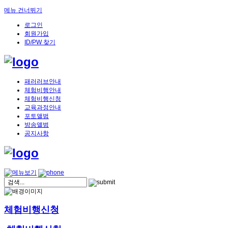
메뉴 건너뛰기
로그인
회원가입
ID/PW 찾기
패러러브안내
체험비행안내
체험비행신청
교육과정안내
포토앨범
방송앨범
공지사항
체험비행신청