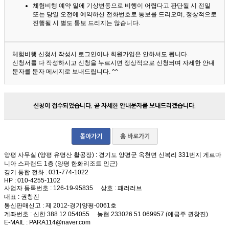
체험비행 예약 일에 기상변동으로 비행이 어렵다고 판단될 시 전일
또는 당일 오전에 예약하신 전화번호로 통보를 드리오며, 정상적으로
진행될 시 별도 통보 드리지는 않습니다.
체험비행 신청서 작성시 로그인이나 회원가입은 안하셔도 됩니다.
신청서를 다 작성하시고 신청을 누르시면 정상적으로 신청되며 자세한 안내
문자를 문자 메세지로 보내드립니다. ^^
신청이 접수되었습니다. 곧 자세한 안내문자를 보내드리겠습니다.
돌아가기
홈 바로가기
양평 사무실 (양평 유명산 활공장)
: 경기도 양평군 옥천면 신복리 331번지 게르마
니아 스파랜드 1층 (양평 한화리조트 인근)
경기 통합 전화
: 031-774-1022
HP
: 010-4255-1102
사업자 등록번호
: 126-19-95835
상호
: 패러러브
대표
: 권창진
통신판매신고
: 제 2012-경기양평-0061호
계좌번호
: 신한 388 12 054055 농협 233026 51 069957 (예금주 권창진)
E-MAIL
: PARA114@naver.com