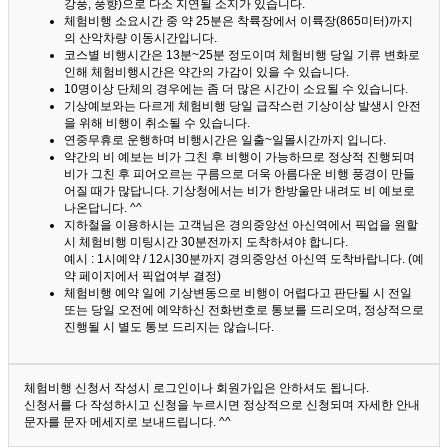
강풍, 풍향)으로 다소 지연될 소지가 있습니다.
체험비행 소요시간 중 약 25분은 착륙장에서 이륙장(865미터)까지
의 산악차량 이동시간입니다.
코스별 비행시간은 13분~25분 정도이며 체험비행 당일 기류 변화로
인해 체험비행시간은 약간의 가감이 있을 수 있습니다.
10명이상 단체의 경우에는 좀 더 많은 시간이 소요될 수 있습니다.
기상예보와는 다르게 체험비행 당일 급작스런 기상이상 발생시 안전
을 위해 비행이 취소될 수 있습니다.
연중무휴로 운행하며 비행시간은 일출~일몰시간까지 입니다.
약간의 비 예보는 비가 그친 후 비행이 가능하므로 정상적 진행되며
비가 그친 후 피어오르는 구름으로 더욱 아름다운 비행 풍경이 만들
어질 때가 많답니다.
기상청에서는 비가 한방울만 내려도 비 예보로
나온답니다. ^^
지하철을 이용하시는 고객님은 경의중앙선 아신역에서 픽업을 원할
시 체험비행 미팅시간 30분전까지 도착하셔야 합니다.
예시 : 1시예약 / 12시30분까지 경의중앙선 아신역 도착바랍니다. (예
약 페이지에서 픽업여부 결정)
체험비행 예약 일에 기상변동으로 비행이 어렵다고 판단될 시 전일
또는 당일 오전에 예약하신 전화번호로 통보를 드리오며, 정상적으로
진행될 시 별도 통보 드리지는 않습니다.
체험비행 신청서 작성시 로그인이나 회원가입은 안하셔도 됩니다.
신청서를 다 작성하시고 신청을 누르시면 정상적으로 신청되며 자세한 안내
문자를 문자 메세지로 보내드립니다. ^^