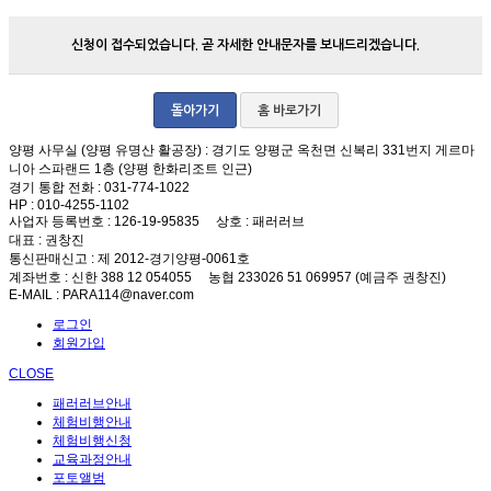
신청이 접수되었습니다. 곧 자세한 안내문자를 보내드리겠습니다.
돌아가기
홈 바로가기
양평 사무실 (양평 유명산 활공장)
: 경기도 양평군 옥천면 신복리 331번지 게르마
니아 스파랜드 1층 (양평 한화리조트 인근)
경기 통합 전화
: 031-774-1022
HP
: 010-4255-1102
사업자 등록번호
: 126-19-95835
상호
: 패러러브
대표
: 권창진
통신판매신고
: 제 2012-경기양평-0061호
계좌번호
: 신한 388 12 054055 농협 233026 51 069957 (예금주 권창진)
E-MAIL
: PARA114@naver.com
로그인
회원가입
CLOSE
패러러브안내
체험비행안내
체험비행신청
교육과정안내
포토앨범