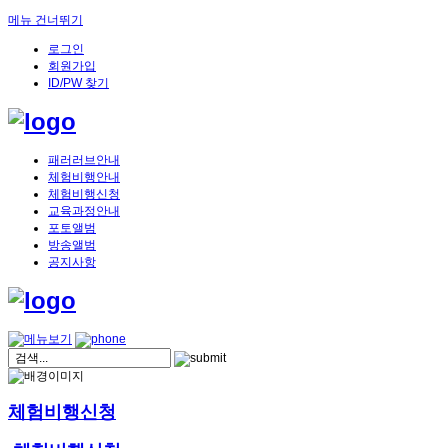
메뉴 건너뛰기
로그인
회원가입
ID/PW 찾기
패러러브안내
체험비행안내
체험비행신청
교육과정안내
포토앨범
방송앨범
공지사항
체험비행신청