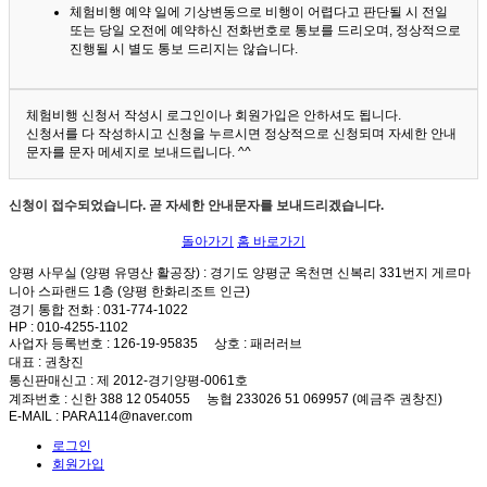
체험비행 예약 일에 기상변동으로 비행이 어렵다고 판단될 시 전일
또는 당일 오전에 예약하신 전화번호로 통보를 드리오며, 정상적으로
진행될 시 별도 통보 드리지는 않습니다.
체험비행 신청서 작성시 로그인이나 회원가입은 안하셔도 됩니다.
신청서를 다 작성하시고 신청을 누르시면 정상적으로 신청되며 자세한 안내
문자를 문자 메세지로 보내드립니다. ^^
신청이 접수되었습니다. 곧 자세한 안내문자를 보내드리겠습니다.
돌아가기
홈 바로가기
양평 사무실 (양평 유명산 활공장)
: 경기도 양평군 옥천면 신복리 331번지 게르마
니아 스파랜드 1층 (양평 한화리조트 인근)
경기 통합 전화
: 031-774-1022
HP
: 010-4255-1102
사업자 등록번호
: 126-19-95835
상호
: 패러러브
대표
: 권창진
통신판매신고
: 제 2012-경기양평-0061호
계좌번호
: 신한 388 12 054055 농협 233026 51 069957 (예금주 권창진)
E-MAIL
: PARA114@naver.com
로그인
회원가입