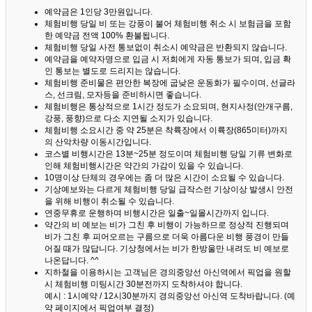
예약금은 1인당 3만원입니다.
체험비행 당일 비 또는 강풍이 불어 체험비행 취소 시 보험금을 포함
한 예약금 전액 100% 환불됩니다.
체험비행 당일 사전 통보없이 취소시 예약금은 반환되지 않습니다.
예약금을 예약자명으로 입금 시 저희에게 자동 통보가 되며, 입금 확
인 통보는 별도로 드리지는 않습니다.
체험비행 준비물은 편안한 복장에 굽낮은 운동화가 필수이며, 선글라
스, 선크림, 모자등을 준비하시면 좋습니다.
체험비행은 통상적으로 1시간 정도가 소요되며, 현지사정(안개구름,
강풍, 풍향)으로 다소 지연될 소지가 있습니다.
체험비행 소요시간 중 약 25분은 착륙장에서 이륙장(865미터)까지
의 산악차량 이동시간입니다.
코스별 비행시간은 13분~25분 정도이며 체험비행 당일 기류 변화로
인해 체험비행시간은 약간의 가감이 있을 수 있습니다.
10명이상 단체의 경우에는 좀 더 많은 시간이 소요될 수 있습니다.
기상예보와는 다르게 체험비행 당일 급작스런 기상이상 발생시 안전
을 위해 비행이 취소될 수 있습니다.
연중무휴로 운행하며 비행시간은 일출~일몰시간까지 입니다.
약간의 비 예보는 비가 그친 후 비행이 가능하므로 정상적 진행되며
비가 그친 후 피어오르는 구름으로 더욱 아름다운 비행 풍경이 만들
어질 때가 많답니다.
기상청에서는 비가 한방울만 내려도 비 예보로
나온답니다. ^^
지하철을 이용하시는 고객님은 경의중앙선 아신역에서 픽업을 원할
시 체험비행 미팅시간 30분전까지 도착하셔야 합니다.
예시 : 1시예약 / 12시30분까지 경의중앙선 아신역 도착바랍니다. (예
약 페이지에서 픽업여부 결정)