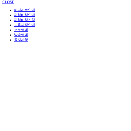
CLOSE
패러러브안내
체험비행안내
체험비행신청
교육과정안내
포토앨범
방송앨범
공지사항