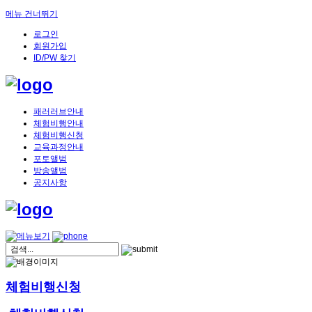
메뉴 건너뛰기
로그인
회원가입
ID/PW 찾기
패러러브안내
체험비행안내
체험비행신청
교육과정안내
포토앨범
방송앨범
공지사항
체험비행신청