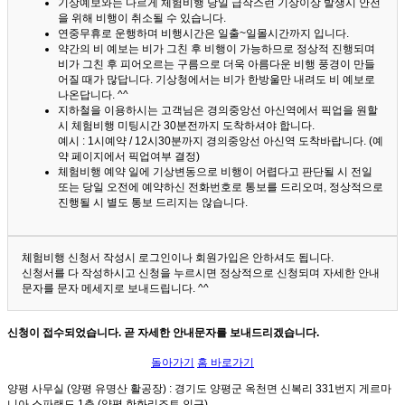
기상예보와는 다르게 체험비행 당일 급작스런 기상이상 발생시 안전
을 위해 비행이 취소될 수 있습니다.
연중무휴로 운행하며 비행시간은 일출~일몰시간까지 입니다.
약간의 비 예보는 비가 그친 후 비행이 가능하므로 정상적 진행되며
비가 그친 후 피어오르는 구름으로 더욱 아름다운 비행 풍경이 만들
어질 때가 많답니다.
기상청에서는 비가 한방울만 내려도 비 예보로
나온답니다. ^^
지하철을 이용하시는 고객님은 경의중앙선 아신역에서 픽업을 원할
시 체험비행 미팅시간 30분전까지 도착하셔야 합니다.
예시 : 1시예약 / 12시30분까지 경의중앙선 아신역 도착바랍니다. (예
약 페이지에서 픽업여부 결정)
체험비행 예약 일에 기상변동으로 비행이 어렵다고 판단될 시 전일
또는 당일 오전에 예약하신 전화번호로 통보를 드리오며, 정상적으로
진행될 시 별도 통보 드리지는 않습니다.
체험비행 신청서 작성시 로그인이나 회원가입은 안하셔도 됩니다.
신청서를 다 작성하시고 신청을 누르시면 정상적으로 신청되며 자세한 안내
문자를 문자 메세지로 보내드립니다. ^^
신청이 접수되었습니다. 곧 자세한 안내문자를 보내드리겠습니다.
돌아가기
홈 바로가기
양평 사무실 (양평 유명산 활공장)
: 경기도 양평군 옥천면 신복리 331번지 게르마
니아 스파랜드 1층 (양평 한화리조트 인근)