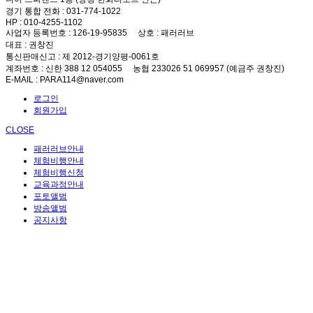
경기 통합 전화
: 031-774-1022
HP
: 010-4255-1102
사업자 등록번호
: 126-19-95835
상호
: 패러러브
대표
: 권창진
통신판매신고
: 제 2012-경기양평-0061호
계좌번호
: 신한 388 12 054055 농협 233026 51 069957 (예금주 권창진)
E-MAIL
: PARA114@naver.com
로그인
회원가입
CLOSE
패러러브안내
체험비행안내
체험비행신청
교육과정안내
포토앨범
방송앨범
공지사항