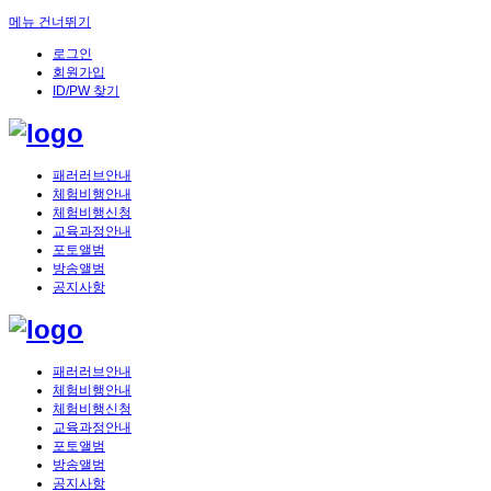
메뉴 건너뛰기
로그인
회원가입
ID/PW 찾기
패러러브안내
체험비행안내
체험비행신청
교육과정안내
포토앨범
방송앨범
공지사항
패러러브안내
체험비행안내
체험비행신청
교육과정안내
포토앨범
방송앨범
공지사항