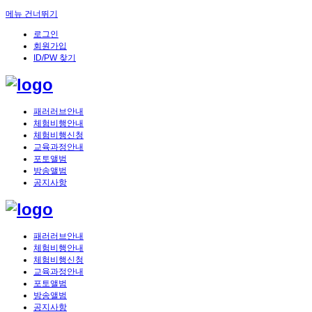
메뉴 건너뛰기
로그인
회원가입
ID/PW 찾기
패러러브안내
체험비행안내
체험비행신청
교육과정안내
포토앨범
방송앨범
공지사항
패러러브안내
체험비행안내
체험비행신청
교육과정안내
포토앨범
방송앨범
공지사항