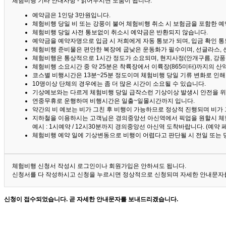
체험비행 기타 안내사항 - 읽어두시면 도움이 됩니다. ^^
예약금은 1인당 3만원입니다.
체험비행 당일 비 또는 강풍이 불어 체험비행 취소 시 보험금을 포함한 예약
체험비행 당일 사전 통보없이 취소시 예약금은 반환되지 않습니다.
예약금을 예약자명으로 입금 시 저희에게 자동 통보가 되며, 입금 확인 
체험비행 준비물은 편안한 복장에 굽낮은 운동화가 필수이며, 선글라스, 
체험비행은 통상적으로 1시간 정도가 소요되며, 현지사정(안개구름, 강풍,
체험비행 소요시간 중 약 25분은 착륙장에서 이륙장(865미터)까지의 
코스별 비행시간은 13분~25분 정도이며 체험비행 당일 기류 변화로 인
10명이상 단체의 경우에는 좀 더 많은 시간이 소요될 수 있습니다.
기상예보와는 다르게 체험비행 당일 급작스런 기상이상 발생시 안전을 위
연중무휴로 운행하며 비행시간은 일출~일몰시간까지 입니다.
약간의 비 예보는 비가 그친 후 비행이 가능하므로 정상적 진행되며 비가
지하철을 이용하시는 고객님은 경의중앙선 아신역에서 픽업을 원할시 체
예시 : 1시예약 / 12시30분까지 경의중앙선 아신역 도착바랍니다. (예약
체험비행 예약 일에 기상변동으로 비행이 어렵다고 판단될 시 전일 또는 
체험비행 신청서 작성시 로그인이나 회원가입은 안하셔도 됩니다.
신청서를 다 작성하시고 신청을 누르시면 정상적으로 신청되며 자세한 안내문자를
신청이 접수되었습니다. 곧 자세한 안내문자를 보내드리겠습니다.