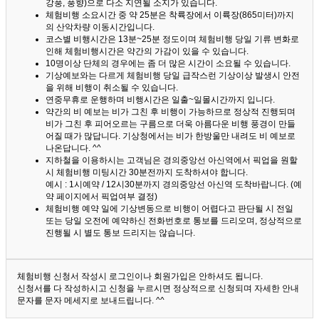
강풍, 풍향)으로 다소 지연될 소지가 있습니다.
체험비행 소요시간 중 약 25분은 착륙장에서 이륙장(865미터)까지
의 산악차량 이동시간입니다.
코스별 비행시간은 13분~25분 정도이며 체험비행 당일 기류 변화로
인해 체험비행시간은 약간의 가감이 있을 수 있습니다.
10명이상 단체의 경우에는 좀 더 많은 시간이 소요될 수 있습니다.
기상예보와는 다르게 체험비행 당일 급작스런 기상이상 발생시 안전
을 위해 비행이 취소될 수 있습니다.
연중무휴로 운행하며 비행시간은 일출~일몰시간까지 입니다.
약간의 비 예보는 비가 그친 후 비행이 가능하므로 정상적 진행되며
비가 그친 후 피어오르는 구름으로 더욱 아름다운 비행 풍경이 만들
어질 때가 많답니다.
기상청에서는 비가 한방울만 내려도 비 예보로
나온답니다. ^^
지하철을 이용하시는 고객님은 경의중앙선 아신역에서 픽업을 원할
시 체험비행 미팅시간 30분전까지 도착하셔야 합니다.
예시 : 1시예약 / 12시30분까지 경의중앙선 아신역 도착바랍니다. (예
약 페이지에서 픽업여부 결정)
체험비행 예약 일에 기상변동으로 비행이 어렵다고 판단될 시 전일
또는 당일 오전에 예약하신 전화번호로 통보를 드리오며, 정상적으로
진행될 시 별도 통보 드리지는 않습니다.
체험비행 신청서 작성시 로그인이나 회원가입은 안하셔도 됩니다.
신청서를 다 작성하시고 신청을 누르시면 정상적으로 신청되며 자세한 안내
문자를 문자 메세지로 보내드립니다. ^^