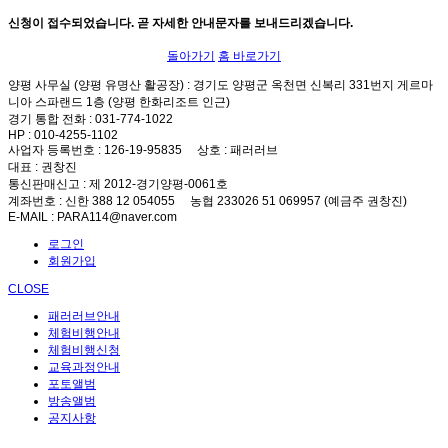
신청이 접수되었습니다. 곧 자세한 안내문자를 보내드리겠습니다.
돌아가기
홈 바로가기
양평 사무실 (양평 유명산 활공장)
: 경기도 양평군 옥천면 신복리 331번지 게르마
니아 스파랜드 1층 (양평 한화리조트 인근)
경기 통합 전화
: 031-774-1022
HP
: 010-4255-1102
사업자 등록번호
: 126-19-95835
상호
: 패러러브
대표
: 권창진
통신판매신고
: 제 2012-경기양평-0061호
계좌번호
: 신한 388 12 054055 농협 233026 51 069957 (예금주 권창진)
E-MAIL
: PARA114@naver.com
로그인
회원가입
CLOSE
패러러브안내
체험비행안내
체험비행신청
교육과정안내
포토앨범
방송앨범
공지사항