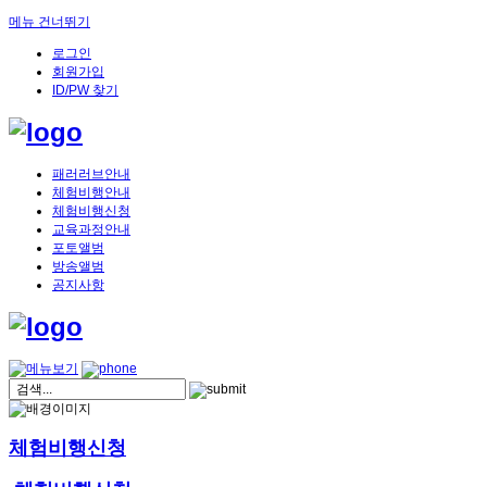
메뉴 건너뛰기
로그인
회원가입
ID/PW 찾기
패러러브안내
체험비행안내
체험비행신청
교육과정안내
포토앨범
방송앨범
공지사항
체험비행신청