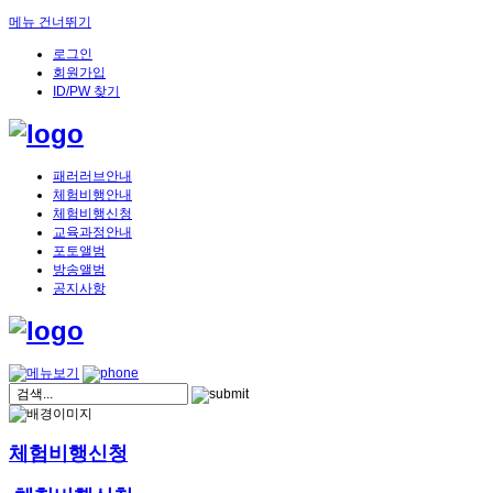
메뉴 건너뛰기
로그인
회원가입
ID/PW 찾기
패러러브안내
체험비행안내
체험비행신청
교육과정안내
포토앨범
방송앨범
공지사항
체험비행신청