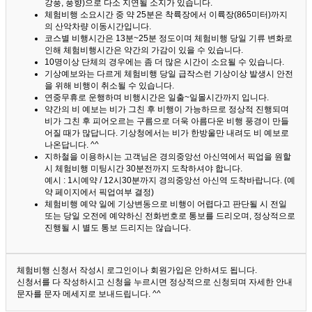
강풍, 풍향)으로 다소 지연될 소지가 있습니다.
체험비행 소요시간 중 약 25분은 착륙장에서 이륙장(865미터)까지
의 산악차량 이동시간입니다.
코스별 비행시간은 13분~25분 정도이며 체험비행 당일 기류 변화로
인해 체험비행시간은 약간의 가감이 있을 수 있습니다.
10명이상 단체의 경우에는 좀 더 많은 시간이 소요될 수 있습니다.
기상예보와는 다르게 체험비행 당일 급작스런 기상이상 발생시 안전
을 위해 비행이 취소될 수 있습니다.
연중무휴로 운행하며 비행시간은 일출~일몰시간까지 입니다.
약간의 비 예보는 비가 그친 후 비행이 가능하므로 정상적 진행되며
비가 그친 후 피어오르는 구름으로 더욱 아름다운 비행 풍경이 만들
어질 때가 많답니다.
기상청에서는 비가 한방울만 내려도 비 예보로
나온답니다. ^^
지하철을 이용하시는 고객님은 경의중앙선 아신역에서 픽업을 원할
시 체험비행 미팅시간 30분전까지 도착하셔야 합니다.
예시 : 1시예약 / 12시30분까지 경의중앙선 아신역 도착바랍니다. (예
약 페이지에서 픽업여부 결정)
체험비행 예약 일에 기상변동으로 비행이 어렵다고 판단될 시 전일
또는 당일 오전에 예약하신 전화번호로 통보를 드리오며, 정상적으로
진행될 시 별도 통보 드리지는 않습니다.
체험비행 신청서 작성시 로그인이나 회원가입은 안하셔도 됩니다.
신청서를 다 작성하시고 신청을 누르시면 정상적으로 신청되며 자세한 안내
문자를 문자 메세지로 보내드립니다. ^^