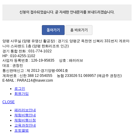
신청이 접수되었습니다. 곧 자세한 안내문자를 보내드리겠습니다.
돌아가기
홈 바로가기
양평 사무실 (양평 유명산 활공장)
: 경기도 양평군 옥천면 신복리 331번지 게르마
니아 스파랜드 1층 (양평 한화리조트 인근)
경기 통합 전화
: 031-774-1022
HP
: 010-4255-1102
사업자 등록번호
: 126-19-95835
상호
: 패러러브
대표
: 권창진
통신판매신고
: 제 2012-경기양평-0061호
계좌번호
: 신한 388 12 054055 농협 233026 51 069957 (예금주 권창진)
E-MAIL
: PARA114@naver.com
로그인
회원가입
CLOSE
패러러브안내
체험비행안내
체험비행신청
교육과정안내
포토앨범