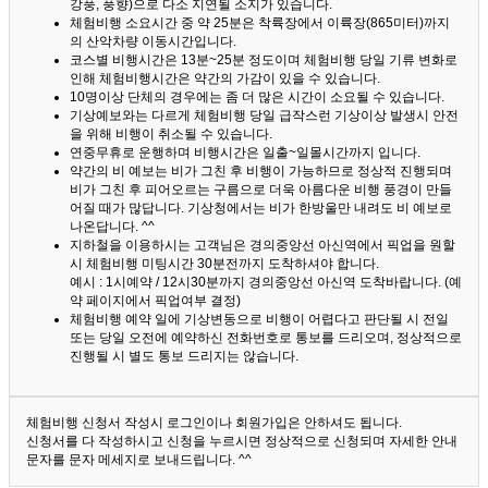
강풍, 풍향)으로 다소 지연될 소지가 있습니다.
체험비행 소요시간 중 약 25분은 착륙장에서 이륙장(865미터)까지
의 산악차량 이동시간입니다.
코스별 비행시간은 13분~25분 정도이며 체험비행 당일 기류 변화로
인해 체험비행시간은 약간의 가감이 있을 수 있습니다.
10명이상 단체의 경우에는 좀 더 많은 시간이 소요될 수 있습니다.
기상예보와는 다르게 체험비행 당일 급작스런 기상이상 발생시 안전
을 위해 비행이 취소될 수 있습니다.
연중무휴로 운행하며 비행시간은 일출~일몰시간까지 입니다.
약간의 비 예보는 비가 그친 후 비행이 가능하므로 정상적 진행되며
비가 그친 후 피어오르는 구름으로 더욱 아름다운 비행 풍경이 만들
어질 때가 많답니다.
기상청에서는 비가 한방울만 내려도 비 예보로
나온답니다. ^^
지하철을 이용하시는 고객님은 경의중앙선 아신역에서 픽업을 원할
시 체험비행 미팅시간 30분전까지 도착하셔야 합니다.
예시 : 1시예약 / 12시30분까지 경의중앙선 아신역 도착바랍니다. (예
약 페이지에서 픽업여부 결정)
체험비행 예약 일에 기상변동으로 비행이 어렵다고 판단될 시 전일
또는 당일 오전에 예약하신 전화번호로 통보를 드리오며, 정상적으로
진행될 시 별도 통보 드리지는 않습니다.
체험비행 신청서 작성시 로그인이나 회원가입은 안하셔도 됩니다.
신청서를 다 작성하시고 신청을 누르시면 정상적으로 신청되며 자세한 안내
문자를 문자 메세지로 보내드립니다. ^^