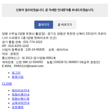
신청이 접수되었습니다. 곧 자세한 안내문자를 보내드리겠습니다.
돌아가기
홈 바로가기
양평 사무실 (양평 유명산 활공장)
: 경기도 양평군 옥천면 신복리 331번지 게르마
니아 스파랜드 1층 (양평 한화리조트 인근)
경기 통합 전화
: 031-774-1022
HP
: 010-4255-1102
사업자 등록번호
: 126-19-95835
상호
: 패러러브
대표
: 권창진
통신판매신고
: 제 2012-경기양평-0061호
계좌번호
: 신한 388 12 054055 농협 233026 51 069957 (예금주 권창진)
E-MAIL
: PARA114@naver.com
로그인
회원가입
CLOSE
패러러브안내
체험비행안내
체험비행신청
교육과정안내
포토앨범