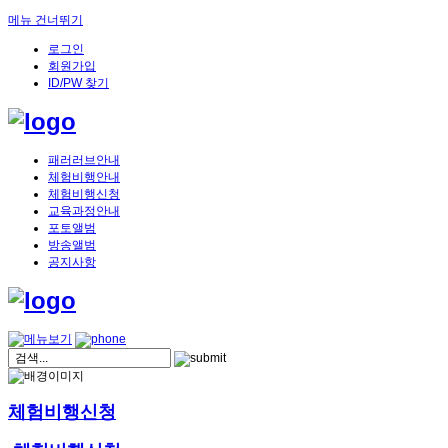
메뉴 건너뛰기
로그인
회원가입
ID/PW 찾기
패러러브안내
체험비행안내
체험비행신청
교육과정안내
포토앨범
방송앨범
공지사항
체험비행신청