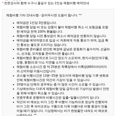
*
전문강사와 함께 누구나 즐길수 있는 2인승 체험비행 예약안내
체험비행 기타 안내사항 - 읽어두시면 도움이 됩니다. ^^
예약금은 1인당 3만원입니다.
체험비행 당일 비 또는 강풍이 불어 체험비행 취소 시 보험금을 포함
한 예약금 전액 100% 환불됩니다.
체험비행 당일 사전 통보없이 취소시 예약금은 반환되지 않습니다.
예약금을 예약자명으로 입금 시 저희에게 자동 통보가 되며, 입금 확
인 통보는 별도로 드리지는 않습니다.
체험비행 준비물은 편안한 복장에 굽낮은 운동화가 필수이며, 선글라
스, 선크림, 모자등을 준비하시면 좋습니다.
체험비행은 통상적으로 1시간 정도가 소요되며, 현지사정(안개구름,
강풍, 풍향)으로 다소 지연될 소지가 있습니다.
체험비행 소요시간 중 약 25분은 착륙장에서 이륙장(865미터)까지
의 산악차량 이동시간입니다.
코스별 비행시간은 13분~25분 정도이며 체험비행 당일 기류 변화로
인해 체험비행시간은 약간의 가감이 있을 수 있습니다.
10명이상 단체의 경우에는 좀 더 많은 시간이 소요될 수 있습니다.
기상예보와는 다르게 체험비행 당일 급작스런 기상이상 발생시 안전
을 위해 비행이 취소될 수 있습니다.
연중무휴로 운행하며 비행시간은 일출~일몰시간까지 입니다.
약간의 비 예보는 비가 그친 후 비행이 가능하므로 정상적 진행되며
비가 그친 후 피어오르는 구름으로 더욱 아름다운 비행 풍경이 만들
어질 때가 많답니다.
기상청에서는 비가 한방울만 내려도 비 예보로
나온답니다. ^^