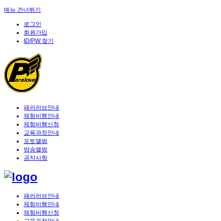
메뉴 건너뛰기
로그인
회원가입
ID/PW 찾기
패러러브안내
체험비행안내
체험비행신청
교육과정안내
포토앨범
방송앨범
공지사항
패러러브안내
체험비행안내
체험비행신청