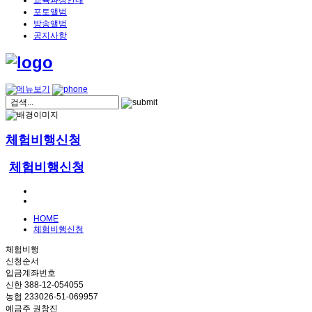
교육과정안내
포토앨범
방송앨범
공지사항
체험비행신청
체험비행신청
HOME
체험비행신청
체험비행
신청순서
입금계좌번호
신한 388-12-054055
농협 233026-51-069957
예금주 권창진