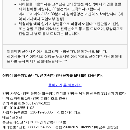
지하철을 이용하시는 고객님은 경의중앙선 아신역에서 픽업을 원할
시 체험비행 미팅시간 30분전까지 도착하셔야 합니다.
예시 : 1시예약 / 12시30분까지 경의중앙선 아신역 도착바랍니다. (예
약 페이지에서 픽업여부 결정)
체험비행 예약 일에 기상변동으로 비행이 어렵다고 판단될 시 전일
또는 당일 오전에 예약하신 전화번호로 통보를 드리오며, 정상적으로
진행될 시 별도 통보 드리지는 않습니다.
체험비행 신청서 작성시 로그인이나 회원가입은 안하셔도 됩니다.
신청서를 다 작성하시고 신청을 누르시면 정상적으로 신청되며 자세한 안내
문자를 문자 메세지로 보내드립니다. ^^
신청이 접수되었습니다. 곧 자세한 안내문자를 보내드리겠습니다.
돌아가기
홈 바로가기
양평 사무실 (양평 유명산 활공장)
: 경기도 양평군 옥천면 신복리 331번지 게르마
니아 스파랜드 1층 (양평 한화리조트 인근)
경기 통합 전화
: 031-774-1022
HP
: 010-4255-1102
사업자 등록번호
: 126-19-95835
상호
: 패러러브
대표
: 권창진
통신판매신고
: 제 2012-경기양평-0061호
계좌번호
: 신한 388 12 054055 농협 233026 51 069957 (예금주 권창진)