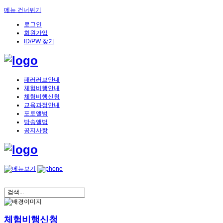
메뉴 건너뛰기
로그인
회원가입
ID/PW 찾기
패러러브안내
체험비행안내
체험비행신청
교육과정안내
포토앨범
방송앨범
공지사항
체험비행신청