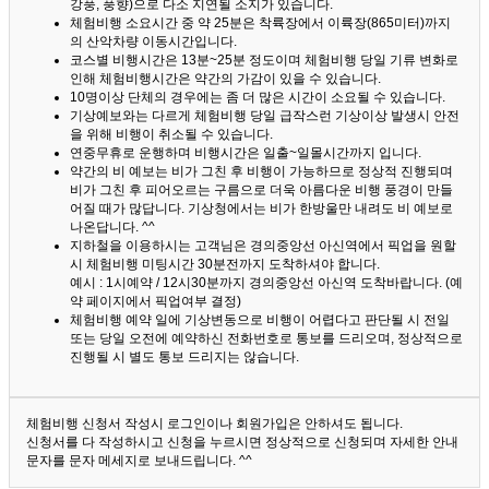
강풍, 풍향)으로 다소 지연될 소지가 있습니다.
체험비행 소요시간 중 약 25분은 착륙장에서 이륙장(865미터)까지
의 산악차량 이동시간입니다.
코스별 비행시간은 13분~25분 정도이며 체험비행 당일 기류 변화로
인해 체험비행시간은 약간의 가감이 있을 수 있습니다.
10명이상 단체의 경우에는 좀 더 많은 시간이 소요될 수 있습니다.
기상예보와는 다르게 체험비행 당일 급작스런 기상이상 발생시 안전
을 위해 비행이 취소될 수 있습니다.
연중무휴로 운행하며 비행시간은 일출~일몰시간까지 입니다.
약간의 비 예보는 비가 그친 후 비행이 가능하므로 정상적 진행되며
비가 그친 후 피어오르는 구름으로 더욱 아름다운 비행 풍경이 만들
어질 때가 많답니다.
기상청에서는 비가 한방울만 내려도 비 예보로
나온답니다. ^^
지하철을 이용하시는 고객님은 경의중앙선 아신역에서 픽업을 원할
시 체험비행 미팅시간 30분전까지 도착하셔야 합니다.
예시 : 1시예약 / 12시30분까지 경의중앙선 아신역 도착바랍니다. (예
약 페이지에서 픽업여부 결정)
체험비행 예약 일에 기상변동으로 비행이 어렵다고 판단될 시 전일
또는 당일 오전에 예약하신 전화번호로 통보를 드리오며, 정상적으로
진행될 시 별도 통보 드리지는 않습니다.
체험비행 신청서 작성시 로그인이나 회원가입은 안하셔도 됩니다.
신청서를 다 작성하시고 신청을 누르시면 정상적으로 신청되며 자세한 안내
문자를 문자 메세지로 보내드립니다. ^^