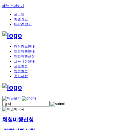
메뉴 건너뛰기
로그인
회원가입
ID/PW 찾기
패러러브안내
체험비행안내
체험비행신청
교육과정안내
포토앨범
방송앨범
공지사항
체험비행신청