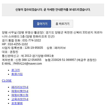
신청이 접수되었습니다. 곧 자세한 안내문자를 보내드리겠습니다.
돌아가기
홈 바로가기
양평 사무실 (양평 유명산 활공장)
: 경기도 양평군 옥천면 신복리 331번지 게르마
니아 스파랜드 1층 (양평 한화리조트 인근)
경기 통합 전화
: 031-774-1022
HP
: 010-4255-1102
사업자 등록번호
: 126-19-95835
상호
: 패러러브
대표
: 권창진
통신판매신고
: 제 2012-경기양평-0061호
계좌번호
: 신한 388 12 054055 농협 233026 51 069957 (예금주 권창진)
E-MAIL
: PARA114@naver.com
로그인
회원가입
CLOSE
패러러브안내
체험비행안내
체험비행신청
교육과정안내
포토앨범