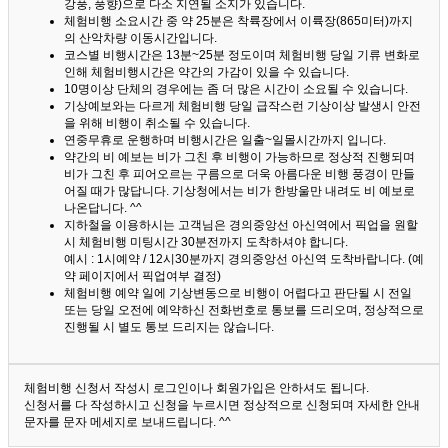
강풍, 풍향)으로 다소 지연될 소지가 있습니다.
체험비행 소요시간 중 약 25분은 착륙장에서 이륙장(865미터)까지
의 산악차량 이동시간입니다.
코스별 비행시간은 13분~25분 정도이며 체험비행 당일 기류 변화로
인해 체험비행시간은 약간의 가감이 있을 수 있습니다.
10명이상 단체의 경우에는 좀 더 많은 시간이 소요될 수 있습니다.
기상예보와는 다르게 체험비행 당일 급작스런 기상이상 발생시 안전
을 위해 비행이 취소될 수 있습니다.
연중무휴로 운행하며 비행시간은 일출~일몰시간까지 입니다.
약간의 비 예보는 비가 그친 후 비행이 가능하므로 정상적 진행되며
비가 그친 후 피어오르는 구름으로 더욱 아름다운 비행 풍경이 만들
어질 때가 많답니다.
기상청에서는 비가 한방울만 내려도 비 예보로
나온답니다. ^^
지하철을 이용하시는 고객님은 경의중앙선 아신역에서 픽업을 원할
시 체험비행 미팅시간 30분전까지 도착하셔야 합니다.
예시 : 1시예약 / 12시30분까지 경의중앙선 아신역 도착바랍니다. (예
약 페이지에서 픽업여부 결정)
체험비행 예약 일에 기상변동으로 비행이 어렵다고 판단될 시 전일
또는 당일 오전에 예약하신 전화번호로 통보를 드리오며, 정상적으로
진행될 시 별도 통보 드리지는 않습니다.
체험비행 신청서 작성시 로그인이나 회원가입은 안하셔도 됩니다.
신청서를 다 작성하시고 신청을 누르시면 정상적으로 신청되며 자세한 안내
문자를 문자 메세지로 보내드립니다. ^^