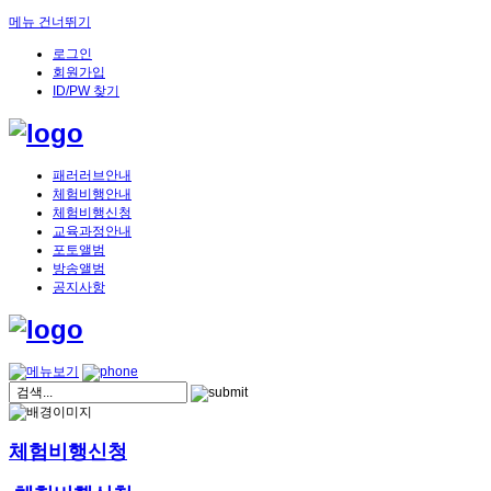
메뉴 건너뛰기
로그인
회원가입
ID/PW 찾기
패러러브안내
체험비행안내
체험비행신청
교육과정안내
포토앨범
방송앨범
공지사항
체험비행신청