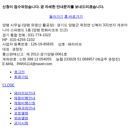
신청이 접수되었습니다. 곧 자세한 안내문자를 보내드리겠습니다.
돌아가기
홈 바로가기
양평 사무실 (양평 유명산 활공장)
: 경기도 양평군 옥천면 신복리 331번지 게르마
니아 스파랜드 1층 (양평 한화리조트 인근)
경기 통합 전화
: 031-774-1022
HP
: 010-4255-1102
사업자 등록번호
: 126-19-95835
상호
: 패러러브
대표
: 권창진
통신판매신고
: 제 2012-경기양평-0061호
계좌번호
: 신한 388 12 054055 농협 233026 51 069957 (예금주 권창진)
E-MAIL
: PARA114@naver.com
로그인
회원가입
CLOSE
패러러브안내
체험비행안내
체험비행신청
교육과정안내
포토앨범
방송앨범
공지사항