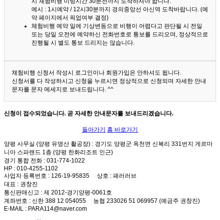
시 체험비행 미팅시간 30분전까지 도착하셔야 합니다.
예시 : 1시예약 / 12시30분까지 경의중앙선 아신역 도착바랍니다. (예
약 페이지에서 픽업여부 결정)
체험비행 예약 일에 기상변동으로 비행이 어렵다고 판단될 시 전일
또는 당일 오전에 예약하신 전화번호로 통보를 드리오며, 정상적으로
진행될 시 별도 통보 드리지는 않습니다.
체험비행 신청서 작성시 로그인이나 회원가입은 안하셔도 됩니다.
신청서를 다 작성하시고 신청을 누르시면 정상적으로 신청되며 자세한 안내
문자를 문자 메세지로 보내드립니다. ^^
신청이 접수되었습니다. 곧 자세한 안내문자를 보내드리겠습니다.
돌아가기
홈 바로가기
양평 사무실 (양평 유명산 활공장)
: 경기도 양평군 옥천면 신복리 331번지 게르마
니아 스파랜드 1층 (양평 한화리조트 인근)
경기 통합 전화
: 031-774-1022
HP
: 010-4255-1102
사업자 등록번호
: 126-19-95835
상호
: 패러러브
대표
: 권창진
통신판매신고
: 제 2012-경기양평-0061호
계좌번호
: 신한 388 12 054055 농협 233026 51 069957 (예금주 권창진)
E-MAIL
: PARA114@naver.com