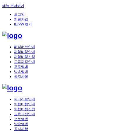
메뉴 건너뛰기
로그인
회원가입
ID/PW 찾기
패러러브안내
체험비행안내
체험비행신청
교육과정안내
포토앨범
방송앨범
공지사항
패러러브안내
체험비행안내
체험비행신청
교육과정안내
포토앨범
방송앨범
공지사항