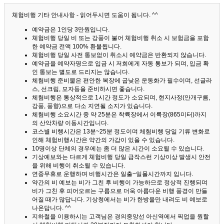
체험비행 기타 안내사항 - 읽어두시면 도움이 됩니다. ^^
예약금은 1인당 3만원입니다.
체험비행 당일 비 또는 강풍이 불어 체험비행 취소 시 보험금을 포함
한 예약금 전액 100% 환불됩니다.
체험비행 당일 사전 통보없이 취소시 예약금은 반환되지 않습니다.
예약금을 예약자명으로 입금 시 저희에게 자동 통보가 되며, 입금 확
인 통보는 별도로 드리지는 않습니다.
체험비행 준비물은 편안한 복장에 굽낮은 운동화가 필수이며, 선글라
스, 선크림, 모자등을 준비하시면 좋습니다.
체험비행은 통상적으로 1시간 정도가 소요되며, 현지사정(안개구름,
강풍, 풍향)으로 다소 지연될 소지가 있습니다.
체험비행 소요시간 중 약 25분은 착륙장에서 이륙장(865미터)까지
의 산악차량 이동시간입니다.
코스별 비행시간은 13분~25분 정도이며 체험비행 당일 기류 변화로
인해 체험비행시간은 약간의 가감이 있을 수 있습니다.
10명이상 단체의 경우에는 좀 더 많은 시간이 소요될 수 있습니다.
기상예보와는 다르게 체험비행 당일 급작스런 기상이상 발생시 안전
을 위해 비행이 취소될 수 있습니다.
연중무휴로 운행하며 비행시간은 일출~일몰시간까지 입니다.
약간의 비 예보는 비가 그친 후 비행이 가능하므로 정상적 진행되며
비가 그친 후 피어오르는 구름으로 더욱 아름다운 비행 풍경이 만들
어질 때가 많답니다.
기상청에서는 비가 한방울만 내려도 비 예보로
나온답니다. ^^
지하철을 이용하시는 고객님은 경의중앙선 아신역에서 픽업을 원할