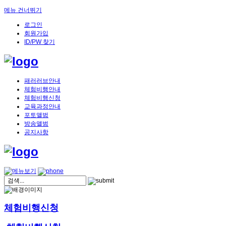
메뉴 건너뛰기
로그인
회원가입
ID/PW 찾기
패러러브안내
체험비행안내
체험비행신청
교육과정안내
포토앨범
방송앨범
공지사항
체험비행신청