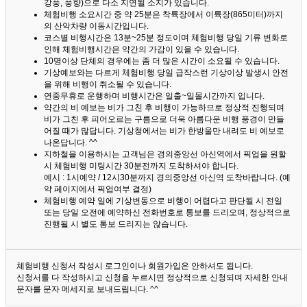
강풍, 풍향)으로 다소 지연될 소지가 있습니다.
체험비행 소요시간 중 약 25분은 착륙장에서 이륙장(865미터)까지
의 산악차량 이동시간입니다.
코스별 비행시간은 13분~25분 정도이며 체험비행 당일 기류 변화로
인해 체험비행시간은 약간의 가감이 있을 수 있습니다.
10명이상 단체의 경우에는 좀 더 많은 시간이 소요될 수 있습니다.
기상예보와는 다르게 체험비행 당일 급작스런 기상이상 발생시 안전
을 위해 비행이 취소될 수 있습니다.
연중무휴로 운행하며 비행시간은 일출~일몰시간까지 입니다.
약간의 비 예보는 비가 그친 후 비행이 가능하므로 정상적 진행되며
비가 그친 후 피어오르는 구름으로 더욱 아름다운 비행 풍경이 만들
어질 때가 많답니다.
기상청에서는 비가 한방울만 내려도 비 예보로
나온답니다. ^^
지하철을 이용하시는 고객님은 경의중앙선 아신역에서 픽업을 원할
시 체험비행 미팅시간 30분전까지 도착하셔야 합니다.
예시 : 1시예약 / 12시30분까지 경의중앙선 아신역 도착바랍니다. (예
약 페이지에서 픽업여부 결정)
체험비행 예약 일에 기상변동으로 비행이 어렵다고 판단될 시 전일
또는 당일 오전에 예약하신 전화번호로 통보를 드리오며, 정상적으로
진행될 시 별도 통보 드리지는 않습니다.
체험비행 신청서 작성시 로그인이나 회원가입은 안하셔도 됩니다.
신청서를 다 작성하시고 신청을 누르시면 정상적으로 신청되며 자세한 안내
문자를 문자 메세지로 보내드립니다. ^^