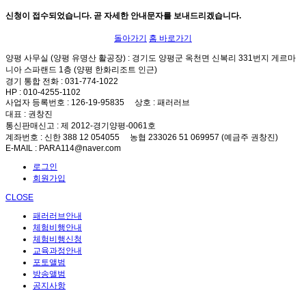
신청이 접수되었습니다. 곧 자세한 안내문자를 보내드리겠습니다.
돌아가기
홈 바로가기
양평 사무실 (양평 유명산 활공장)
: 경기도 양평군 옥천면 신복리 331번지 게르마
니아 스파랜드 1층 (양평 한화리조트 인근)
경기 통합 전화
: 031-774-1022
HP
: 010-4255-1102
사업자 등록번호
: 126-19-95835
상호
: 패러러브
대표
: 권창진
통신판매신고
: 제 2012-경기양평-0061호
계좌번호
: 신한 388 12 054055 농협 233026 51 069957 (예금주 권창진)
E-MAIL
: PARA114@naver.com
로그인
회원가입
CLOSE
패러러브안내
체험비행안내
체험비행신청
교육과정안내
포토앨범
방송앨범
공지사항