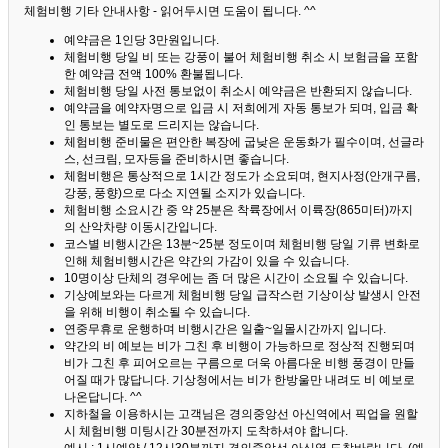
체험비행 기타 안내사항 - 읽어두시면 도움이 됩니다. ^^
예약금은 1인당 3만원입니다.
체험비행 당일 비 또는 강풍이 불어 체험비행 취소 시 보험금을 포함
한 예약금 전액 100% 환불됩니다.
체험비행 당일 사전 통보없이 취소시 예약금은 반환되지 않습니다.
예약금을 예약자명으로 입금 시 저희에게 자동 통보가 되며, 입금 확
인 통보는 별도로 드리지는 않습니다.
체험비행 준비물은 편안한 복장에 굽낮은 운동화가 필수이며, 선글라
스, 선크림, 모자등을 준비하시면 좋습니다.
체험비행은 통상적으로 1시간 정도가 소요되며, 현지사정(안개구름,
강풍, 풍향)으로 다소 지연될 소지가 있습니다.
체험비행 소요시간 중 약 25분은 착륙장에서 이륙장(865미터)까지
의 산악차량 이동시간입니다.
코스별 비행시간은 13분~25분 정도이며 체험비행 당일 기류 변화로
인해 체험비행시간은 약간의 가감이 있을 수 있습니다.
10명이상 단체의 경우에는 좀 더 많은 시간이 소요될 수 있습니다.
기상예보와는 다르게 체험비행 당일 급작스런 기상이상 발생시 안전
을 위해 비행이 취소될 수 있습니다.
연중무휴로 운행하며 비행시간은 일출~일몰시간까지 입니다.
약간의 비 예보는 비가 그친 후 비행이 가능하므로 정상적 진행되며
비가 그친 후 피어오르는 구름으로 더욱 아름다운 비행 풍경이 만들
어질 때가 많답니다.
기상청에서는 비가 한방울만 내려도 비 예보로
나온답니다. ^^
지하철을 이용하시는 고객님은 경의중앙선 아신역에서 픽업을 원할
시 체험비행 미팅시간 30분전까지 도착하셔야 합니다.