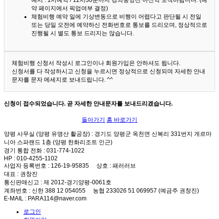
예시 : 1시예약 / 12시30분까지 경의중앙선 아신역 도착바랍니다. (예
약 페이지에서 픽업여부 결정)
체험비행 예약 일에 기상변동으로 비행이 어렵다고 판단될 시 전일
또는 당일 오전에 예약하신 전화번호로 통보를 드리오며, 정상적으로
진행될 시 별도 통보 드리지는 않습니다.
체험비행 신청서 작성시 로그인이나 회원가입은 안하셔도 됩니다.
신청서를 다 작성하시고 신청을 누르시면 정상적으로 신청되며 자세한 안내
문자를 문자 메세지로 보내드립니다. ^^
신청이 접수되었습니다. 곧 자세한 안내문자를 보내드리겠습니다.
돌아가기
홈 바로가기
양평 사무실 (양평 유명산 활공장)
: 경기도 양평군 옥천면 신복리 331번지 게르마
니아 스파랜드 1층 (양평 한화리조트 인근)
경기 통합 전화
: 031-774-1022
HP
: 010-4255-1102
사업자 등록번호
: 126-19-95835
상호
: 패러러브
대표
: 권창진
통신판매신고
: 제 2012-경기양평-0061호
계좌번호
: 신한 388 12 054055 농협 233026 51 069957 (예금주 권창진)
E-MAIL
: PARA114@naver.com
로그인