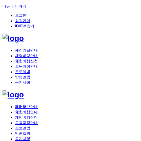
메뉴 건너뛰기
로그인
회원가입
ID/PW 찾기
패러러브안내
체험비행안내
체험비행신청
교육과정안내
포토앨범
방송앨범
공지사항
패러러브안내
체험비행안내
체험비행신청
교육과정안내
포토앨범
방송앨범
공지사항