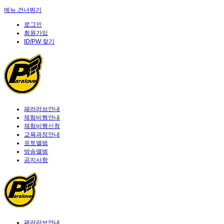
메뉴 건너뛰기
로그인
회원가입
ID/PW 찾기
패러러브안내
체험비행안내
체험비행신청
교육과정안내
포토앨범
방송앨범
공지사항
패러러브안내