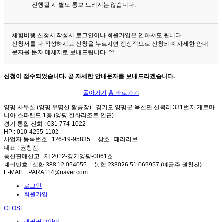
진행될 시 별도 통보 드리지는 않습니다.
체험비행 신청서 작성시 로그인이나 회원가입은 안하셔도 됩니다.
신청서를 다 작성하시고 신청을 누르시면 정상적으로 신청되며 자세한 안내
문자를 문자 메세지로 보내드립니다. ^^
신청이 접수되었습니다. 곧 자세한 안내문자를 보내드리겠습니다.
돌아가기
홈 바로가기
양평 사무실 (양평 유명산 활공장)
: 경기도 양평군 옥천면 신복리 331번지 게르마
니아 스파랜드 1층 (양평 한화리조트 인근)
경기 통합 전화
: 031-774-1022
HP
: 010-4255-1102
사업자 등록번호
: 126-19-95835
상호
: 패러러브
대표
: 권창진
통신판매신고
: 제 2012-경기양평-0061호
계좌번호
: 신한 388 12 054055 농협 233026 51 069957 (예금주 권창진)
E-MAIL
: PARA114@naver.com
로그인
회원가입
CLOSE
패러러브안내