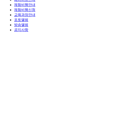
체험비행안내
체험비행신청
교육과정안내
포토앨범
방송앨범
공지사항