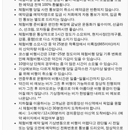
한 예약금 전액 100% 환불됩니다.
체험비행 당일 사전 통보없이 취소시 예약금은 반환되지 않습니다.
예약금을 예약자명으로 입금 시 저희에게 자동 통보가 되며, 입금 확
인 통보는 별도로 드리지는 않습니다.
체험비행 준비물은 편안한 복장에 굽낮은 운동화가 필수이며, 선글라
스, 선크림, 모자등을 준비하시면 좋습니다.
체험비행은 통상적으로 1시간 정도가 소요되며, 현지사정(안개구름,
강풍, 풍향)으로 다소 지연될 소지가 있습니다.
체험비행 소요시간 중 약 25분은 착륙장에서 이륙장(865미터)까지
의 산악차량 이동시간입니다.
코스별 비행시간은 13분~25분 정도이며 체험비행 당일 기류 변화로
인해 체험비행시간은 약간의 가감이 있을 수 있습니다.
10명이상 단체의 경우에는 좀 더 많은 시간이 소요될 수 있습니다.
기상예보와는 다르게 체험비행 당일 급작스런 기상이상 발생시 안전
을 위해 비행이 취소될 수 있습니다.
연중무휴로 운행하며 비행시간은 일출~일몰시간까지 입니다.
약간의 비 예보는 비가 그친 후 비행이 가능하므로 정상적 진행되며
비가 그친 후 피어오르는 구름으로 더욱 아름다운 비행 풍경이 만들
어질 때가 많답니다.
기상청에서는 비가 한방울만 내려도 비 예보로
나온답니다. ^^
지하철을 이용하시는 고객님은 경의중앙선 아신역에서 픽업을 원할
시 체험비행 미팅시간 30분전까지 도착하셔야 합니다.
예시 : 1시예약 / 12시30분까지 경의중앙선 아신역 도착바랍니다. (예
약 페이지에서 픽업여부 결정)
체험비행 예약 일에 기상변동으로 비행이 어렵다고 판단될 시 전일
또는 당일 오전에 예약하신 전화번호로 통보를 드리오며, 정상적으로