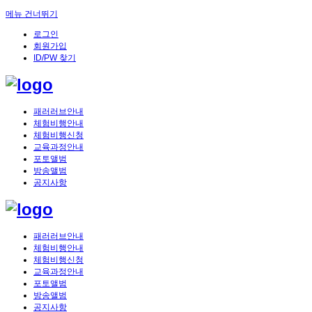
메뉴 건너뛰기
로그인
회원가입
ID/PW 찾기
패러러브안내
체험비행안내
체험비행신청
교육과정안내
포토앨범
방송앨범
공지사항
패러러브안내
체험비행안내
체험비행신청
교육과정안내
포토앨범
방송앨범
공지사항