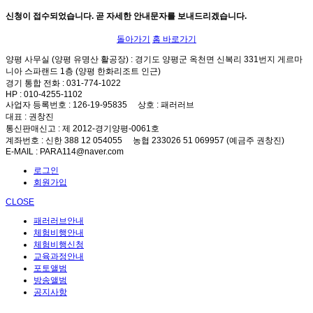
신청이 접수되었습니다. 곧 자세한 안내문자를 보내드리겠습니다.
돌아가기
홈 바로가기
양평 사무실 (양평 유명산 활공장)
: 경기도 양평군 옥천면 신복리 331번지 게르마
니아 스파랜드 1층 (양평 한화리조트 인근)
경기 통합 전화
: 031-774-1022
HP
: 010-4255-1102
사업자 등록번호
: 126-19-95835
상호
: 패러러브
대표
: 권창진
통신판매신고
: 제 2012-경기양평-0061호
계좌번호
: 신한 388 12 054055 농협 233026 51 069957 (예금주 권창진)
E-MAIL
: PARA114@naver.com
로그인
회원가입
CLOSE
패러러브안내
체험비행안내
체험비행신청
교육과정안내
포토앨범
방송앨범
공지사항