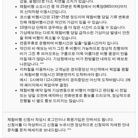
강풍, 풍향)으로 다소 지연될 소지가 있습니다.
체험비행 소요시간 중 약 25분은 착륙장에서 이륙장(865미터)까지
의 산악차량 이동시간입니다.
코스별 비행시간은 13분~25분 정도이며 체험비행 당일 기류 변화로
인해 체험비행시간은 약간의 가감이 있을 수 있습니다.
10명이상 단체의 경우에는 좀 더 많은 시간이 소요될 수 있습니다.
기상예보와는 다르게 체험비행 당일 급작스런 기상이상 발생시 안전
을 위해 비행이 취소될 수 있습니다.
연중무휴로 운행하며 비행시간은 일출~일몰시간까지 입니다.
약간의 비 예보는 비가 그친 후 비행이 가능하므로 정상적 진행되며
비가 그친 후 피어오르는 구름으로 더욱 아름다운 비행 풍경이 만들
어질 때가 많답니다.
기상청에서는 비가 한방울만 내려도 비 예보로
나온답니다. ^^
지하철을 이용하시는 고객님은 경의중앙선 아신역에서 픽업을 원할
시 체험비행 미팅시간 30분전까지 도착하셔야 합니다.
예시 : 1시예약 / 12시30분까지 경의중앙선 아신역 도착바랍니다. (예
약 페이지에서 픽업여부 결정)
체험비행 예약 일에 기상변동으로 비행이 어렵다고 판단될 시 전일
또는 당일 오전에 예약하신 전화번호로 통보를 드리오며, 정상적으로
진행될 시 별도 통보 드리지는 않습니다.
체험비행 신청서 작성시 로그인이나 회원가입은 안하셔도 됩니다.
신청서를 다 작성하시고 신청을 누르시면 정상적으로 신청되며 자세한 안내
문자를 문자 메세지로 보내드립니다. ^^