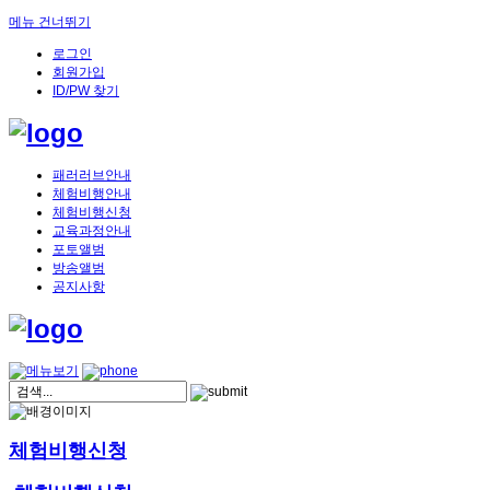
메뉴 건너뛰기
로그인
회원가입
ID/PW 찾기
패러러브안내
체험비행안내
체험비행신청
교육과정안내
포토앨범
방송앨범
공지사항
체험비행신청