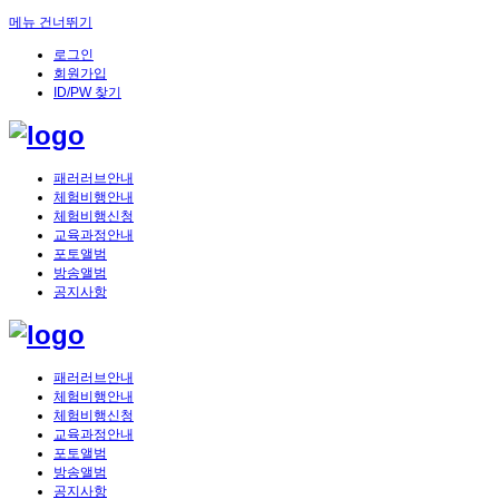
메뉴 건너뛰기
로그인
회원가입
ID/PW 찾기
패러러브안내
체험비행안내
체험비행신청
교육과정안내
포토앨범
방송앨범
공지사항
패러러브안내
체험비행안내
체험비행신청
교육과정안내
포토앨범
방송앨범
공지사항