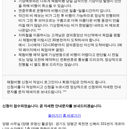
기상예보와는 다르게 체험비행 당일 급작스런 기상이상 발생시 안전
을 위해 비행이 취소될 수 있습니다.
연중무휴로 운행하며 비행시간은 일출~일몰시간까지 입니다.
약간의 비 예보는 비가 그친 후 비행이 가능하므로 정상적 진행되며
비가 그친 후 피어오르는 구름으로 더욱 아름다운 비행 풍경이 만들
어질 때가 많답니다.
기상청에서는 비가 한방울만 내려도 비 예보로
나온답니다. ^^
지하철을 이용하시는 고객님은 경의중앙선 아신역에서 픽업을 원할
시 체험비행 미팅시간 30분전까지 도착하셔야 합니다.
예시 : 1시예약 / 12시30분까지 경의중앙선 아신역 도착바랍니다. (예
약 페이지에서 픽업여부 결정)
체험비행 예약 일에 기상변동으로 비행이 어렵다고 판단될 시 전일
또는 당일 오전에 예약하신 전화번호로 통보를 드리오며, 정상적으로
진행될 시 별도 통보 드리지는 않습니다.
체험비행 신청서 작성시 로그인이나 회원가입은 안하셔도 됩니다.
신청서를 다 작성하시고 신청을 누르시면 정상적으로 신청되며 자세한 안내
문자를 문자 메세지로 보내드립니다. ^^
신청이 접수되었습니다. 곧 자세한 안내문자를 보내드리겠습니다.
돌아가기
홈 바로가기
양평 사무실 (양평 유명산 활공장)
: 경기도 양평군 옥천면 신복리 331번지 게르마
니아 스파랜드 1층 (양평 한화리조트 인근)