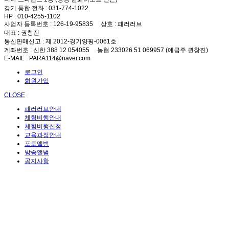
경기 통합 전화
: 031-774-1022
HP
: 010-4255-1102
사업자 등록번호
: 126-19-95835
상호
: 패러러브
대표
: 권창진
통신판매신고
: 제 2012-경기양평-0061호
계좌번호
: 신한 388 12 054055 농협 233026 51 069957 (예금주 권창진)
E-MAIL
: PARA114@naver.com
로그인
회원가입
CLOSE
패러러브안내
체험비행안내
체험비행신청
교육과정안내
포토앨범
방송앨범
공지사항