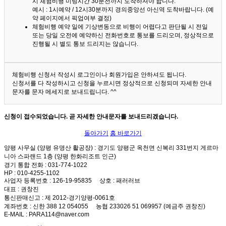
시 체험비행 미팅시간 30분전까지 도착하셔야 합니다.
예시 : 1시예약 / 12시30분까지 경의중앙선 아신역 도착바랍니다. (예
약 페이지에서 픽업여부 결정)
체험비행 예약 일에 기상변동으로 비행이 어렵다고 판단될 시 전일
또는 당일 오전에 예약하신 전화번호로 통보를 드리오며, 정상적으로
진행될 시 별도 통보 드리지는 않습니다.
체험비행 신청서 작성시 로그인이나 회원가입은 안하셔도 됩니다.
신청서를 다 작성하시고 신청을 누르시면 정상적으로 신청되며 자세한 안내
문자를 문자 메세지로 보내드립니다. ^^
신청이 접수되었습니다. 곧 자세한 안내문자를 보내드리겠습니다.
돌아가기
홈 바로가기
양평 사무실 (양평 유명산 활공장)
: 경기도 양평군 옥천면 신복리 331번지 게르마
니아 스파랜드 1층 (양평 한화리조트 인근)
경기 통합 전화
: 031-774-1022
HP
: 010-4255-1102
사업자 등록번호
: 126-19-95835
상호
: 패러러브
대표
: 권창진
통신판매신고
: 제 2012-경기양평-0061호
계좌번호
: 신한 388 12 054055 농협 233026 51 069957 (예금주 권창진)
E-MAIL
: PARA114@naver.com