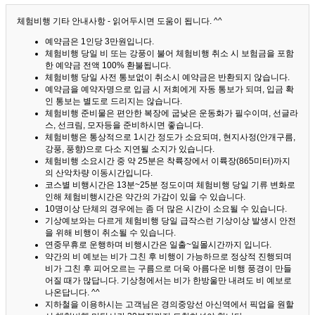
체험비행 기타 안내사항 - 읽어두시면 도움이 됩니다. ^^
예약금은 1인당 3만원입니다.
체험비행 당일 비 또는 강풍이 불어 체험비행 취소 시 보험금을 포함
한 예약금 전액 100% 환불됩니다.
체험비행 당일 사전 통보없이 취소시 예약금은 반환되지 않습니다.
예약금을 예약자명으로 입금 시 저희에게 자동 통보가 되며, 입금 확
인 통보는 별도로 드리지는 않습니다.
체험비행 준비물은 편안한 복장에 굽낮은 운동화가 필수이며, 선글라
스, 선크림, 모자등을 준비하시면 좋습니다.
체험비행은 통상적으로 1시간 정도가 소요되며, 현지사정(안개구름,
강풍, 풍향)으로 다소 지연될 소지가 있습니다.
체험비행 소요시간 중 약 25분은 착륙장에서 이륙장(865미터)까지
의 산악차량 이동시간입니다.
코스별 비행시간은 13분~25분 정도이며 체험비행 당일 기류 변화로
인해 체험비행시간은 약간의 가감이 있을 수 있습니다.
10명이상 단체의 경우에는 좀 더 많은 시간이 소요될 수 있습니다.
기상예보와는 다르게 체험비행 당일 급작스런 기상이상 발생시 안전
을 위해 비행이 취소될 수 있습니다.
연중무휴로 운행하며 비행시간은 일출~일몰시간까지 입니다.
약간의 비 예보는 비가 그친 후 비행이 가능하므로 정상적 진행되며
비가 그친 후 피어오르는 구름으로 더욱 아름다운 비행 풍경이 만들
어질 때가 많답니다.
기상청에서는 비가 한방울만 내려도 비 예보로
나온답니다. ^^
지하철을 이용하시는 고객님은 경의중앙선 아신역에서 픽업을 원할