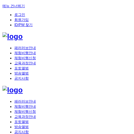
메뉴 건너뛰기
로그인
회원가입
ID/PW 찾기
패러러브안내
체험비행안내
체험비행신청
교육과정안내
포토앨범
방송앨범
공지사항
패러러브안내
체험비행안내
체험비행신청
교육과정안내
포토앨범
방송앨범
공지사항