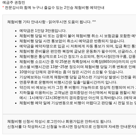
예금주 권창진
*
전문강사와 함께 누구나 즐길수 있는 2인승 체험비행 예약안내
체험비행 기타 안내사항 - 읽어두시면 도움이 됩니다. ^^
예약금은 1인당 3만원입니다.
체험비행 당일 비 또는 강풍이 불어 체험비행 취소 시 보험금을 포함한 예약
체험비행 당일 사전 통보없이 취소시 예약금은 반환되지 않습니다.
예약금을 예약자명으로 입금 시 저희에게 자동 통보가 되며, 입금 확인 
체험비행 준비물은 편안한 복장에 굽낮은 운동화가 필수이며, 선글라스, 
체험비행은 통상적으로 1시간 정도가 소요되며, 현지사정(안개구름, 강풍,
체험비행 소요시간 중 약 25분은 착륙장에서 이륙장(865미터)까지의 
코스별 비행시간은 13분~25분 정도이며 체험비행 당일 기류 변화로 인
10명이상 단체의 경우에는 좀 더 많은 시간이 소요될 수 있습니다.
기상예보와는 다르게 체험비행 당일 급작스런 기상이상 발생시 안전을 위
연중무휴로 운행하며 비행시간은 일출~일몰시간까지 입니다.
약간의 비 예보는 비가 그친 후 비행이 가능하므로 정상적 진행되며 비가
지하철을 이용하시는 고객님은 경의중앙선 아신역에서 픽업을 원할시 체
예시 : 1시예약 / 12시30분까지 경의중앙선 아신역 도착바랍니다. (예약
체험비행 예약 일에 기상변동으로 비행이 어렵다고 판단될 시 전일 또는 
체험비행 신청서 작성시 로그인이나 회원가입은 안하셔도 됩니다.
신청서를 다 작성하시고 신청을 누르시면 정상적으로 신청되며 자세한 안내문자를