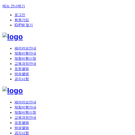
메뉴 건너뛰기
로그인
회원가입
ID/PW 찾기
패러러브안내
체험비행안내
체험비행신청
교육과정안내
포토앨범
방송앨범
공지사항
패러러브안내
체험비행안내
체험비행신청
교육과정안내
포토앨범
방송앨범
공지사항