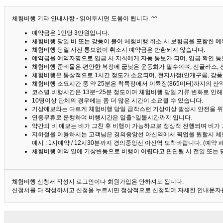
체험비행 기타 안내사항 - 읽어두시면 도움이 됩니다. ^^
예약금은 1인당 3만원입니다.
체험비행 당일 비 또는 강풍이 불어 체험비행 취소 시 보험금을 포함한 예약
체험비행 당일 사전 통보없이 취소시 예약금은 반환되지 않습니다.
예약금을 예약자명으로 입금 시 저희에게 자동 통보가 되며, 입금 확인 
체험비행 준비물은 편안한 복장에 굽낮은 운동화가 필수이며, 선글라스, 
체험비행은 통상적으로 1시간 정도가 소요되며, 현지사정(안개구름, 강풍,
체험비행 소요시간 중 약 25분은 착륙장에서 이륙장(865미터)까지의 
코스별 비행시간은 13분~25분 정도이며 체험비행 당일 기류 변화로 인
10명이상 단체의 경우에는 좀 더 많은 시간이 소요될 수 있습니다.
기상예보와는 다르게 체험비행 당일 급작스런 기상이상 발생시 안전을 위
연중무휴로 운행하며 비행시간은 일출~일몰시간까지 입니다.
약간의 비 예보는 비가 그친 후 비행이 가능하므로 정상적 진행되며 비가
지하철을 이용하시는 고객님은 경의중앙선 아신역에서 픽업을 원할시 체
예시 : 1시예약 / 12시30분까지 경의중앙선 아신역 도착바랍니다. (예약
체험비행 예약 일에 기상변동으로 비행이 어렵다고 판단될 시 전일 또는 
체험비행 신청서 작성시 로그인이나 회원가입은 안하셔도 됩니다.
신청서를 다 작성하시고 신청을 누르시면 정상적으로 신청되며 자세한 안내문자를