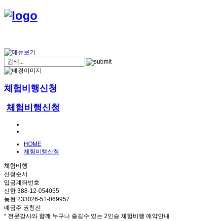
체험비행신청
체험비행신청
HOME
체험비행신청
체험비행
신청순서
입금계좌번호
신한 388-12-054055
농협 233026-51-069957
예금주 권창진
*
전문강사와 함께 누구나 즐길수 있는 2인승 체험비행 예약안내