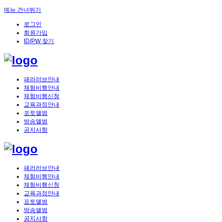
메뉴 건너뛰기
로그인
회원가입
ID/PW 찾기
패러러브안내
체험비행안내
체험비행신청
교육과정안내
포토앨범
방송앨범
공지사항
패러러브안내
체험비행안내
체험비행신청
교육과정안내
포토앨범
방송앨범
공지사항