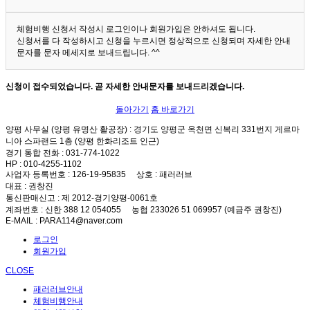
체험비행 신청서 작성시 로그인이나 회원가입은 안하셔도 됩니다.
신청서를 다 작성하시고 신청을 누르시면 정상적으로 신청되며 자세한 안내
문자를 문자 메세지로 보내드립니다. ^^
신청이 접수되었습니다. 곧 자세한 안내문자를 보내드리겠습니다.
돌아가기
홈 바로가기
양평 사무실 (양평 유명산 활공장)
: 경기도 양평군 옥천면 신복리 331번지 게르마
니아 스파랜드 1층 (양평 한화리조트 인근)
경기 통합 전화
: 031-774-1022
HP
: 010-4255-1102
사업자 등록번호
: 126-19-95835
상호
: 패러러브
대표
: 권창진
통신판매신고
: 제 2012-경기양평-0061호
계좌번호
: 신한 388 12 054055 농협 233026 51 069957 (예금주 권창진)
E-MAIL
: PARA114@naver.com
로그인
회원가입
CLOSE
패러러브안내
체험비행안내