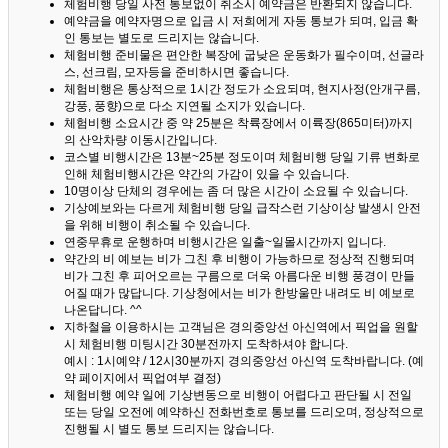
체험비행 당일 사전 통보없이 취소시 예약금은 반환되지 않습니다.
예약금을 예약자명으로 입금 시 저희에게 자동 통보가 되며, 입금 확
인 통보는 별도로 드리지는 않습니다.
체험비행 준비물은 편안한 복장에 굽낮은 운동화가 필수이며, 선글라
스, 선크림, 모자등을 준비하시면 좋습니다.
체험비행은 통상적으로 1시간 정도가 소요되며, 현지사정(안개구름,
강풍, 풍향)으로 다소 지연될 소지가 있습니다.
체험비행 소요시간 중 약 25분은 착륙장에서 이륙장(865미터)까지
의 산악차량 이동시간입니다.
코스별 비행시간은 13분~25분 정도이며 체험비행 당일 기류 변화로
인해 체험비행시간은 약간의 가감이 있을 수 있습니다.
10명이상 단체의 경우에는 좀 더 많은 시간이 소요될 수 있습니다.
기상예보와는 다르게 체험비행 당일 급작스런 기상이상 발생시 안전
을 위해 비행이 취소될 수 있습니다.
연중무휴로 운행하며 비행시간은 일출~일몰시간까지 입니다.
약간의 비 예보는 비가 그친 후 비행이 가능하므로 정상적 진행되며
비가 그친 후 피어오르는 구름으로 더욱 아름다운 비행 풍경이 만들
어질 때가 많답니다.
기상청에서는 비가 한방울만 내려도 비 예보로
나온답니다. ^^
지하철을 이용하시는 고객님은 경의중앙선 아신역에서 픽업을 원할
시 체험비행 미팅시간 30분전까지 도착하셔야 합니다.
예시 : 1시예약 / 12시30분까지 경의중앙선 아신역 도착바랍니다. (예
약 페이지에서 픽업여부 결정)
체험비행 예약 일에 기상변동으로 비행이 어렵다고 판단될 시 전일
또는 당일 오전에 예약하신 전화번호로 통보를 드리오며, 정상적으로
진행될 시 별도 통보 드리지는 않습니다.