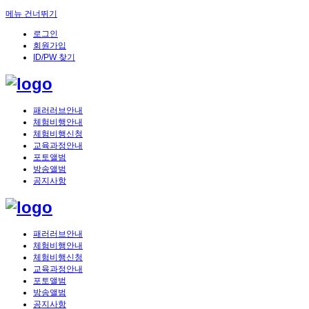
메뉴 건너뛰기
로그인
회원가입
ID/PW 찾기
패러러브안내
체험비행안내
체험비행신청
교육과정안내
포토앨범
방송앨범
공지사항
패러러브안내
체험비행안내
체험비행신청
교육과정안내
포토앨범
방송앨범
공지사항