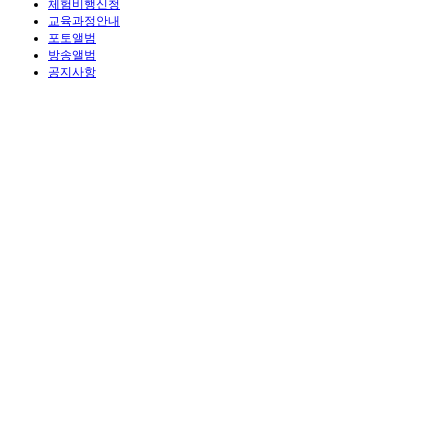
체험비행신청
교육과정안내
포토앨범
방송앨범
공지사항