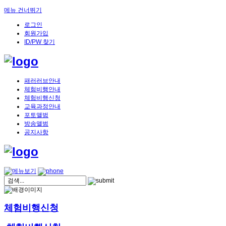
메뉴 건너뛰기
로그인
회원가입
ID/PW 찾기
패러러브안내
체험비행안내
체험비행신청
교육과정안내
포토앨범
방송앨범
공지사항
체험비행신청