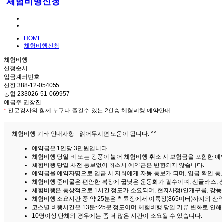
체험비행신청
HOME
체험비행신청
체험비행
신청순서
입금계좌번호
신한 388-12-054055
농협 233026-51-069957
예금주 권창진
*
전문강사와 함께 누구나 즐길수 있는 2인승 체험비행 예약안내
체험비행 기타 안내사항 - 읽어두시면 도움이 됩니다. ^^
예약금은 1인당 3만원입니다.
체험비행 당일 비 또는 강풍이 불어 체험비행 취소 시 보험금을 포함한 예약
체험비행 당일 사전 통보없이 취소시 예약금은 반환되지 않습니다.
예약금을 예약자명으로 입금 시 저희에게 자동 통보가 되며, 입금 확인 
체험비행 준비물은 편안한 복장에 굽낮은 운동화가 필수이며, 선글라스, 
체험비행은 통상적으로 1시간 정도가 소요되며, 현지사정(안개구름, 강풍,
체험비행 소요시간 중 약 25분은 착륙장에서 이륙장(865미터)까지의 
코스별 비행시간은 13분~25분 정도이며 체험비행 당일 기류 변화로 인
10명이상 단체의 경우에는 좀 더 많은 시간이 소요될 수 있습니다.