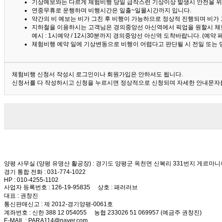
기상예보와는 다르게 체험비행 당일 급작스런 기상이상 발생시 안전을 위
연중무휴로 운행하며 비행시간은 일출~일몰시간까지 입니다.
약간의 비 예보는 비가 그친 후 비행이 가능하므로 정상적 진행되며 비가
지하철을 이용하시는 고객님은 경의중앙선 아신역에서 픽업을 원할시 체
예시 : 1시예약 / 12시30분까지 경의중앙선 아신역 도착바랍니다. (예약
체험비행 예약 일에 기상변동으로 비행이 어렵다고 판단될 시 전일 또는 
체험비행 신청서 작성시 로그인이나 회원가입은 안하셔도 됩니다.
신청서를 다 작성하시고 신청을 누르시면 정상적으로 신청되며 자세한 안내문자를
양평 사무실 (양평 유명산 활공장)
: 경기도 양평군 옥천면 신복리 331번지 게르마니
경기 통합 전화
: 031-774-1022
HP
: 010-4255-1102
사업자 등록번호
: 126-19-95835
상호
: 패러러브
대표
: 권창진
통신판매신고
: 제 2012-경기양평-0061호
계좌번호
: 신한 388 12 054055 농협 233026 51 069957 (예금주 권창진)
E-MAIL
: PARA114@naver.com