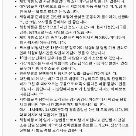
체험비행 당일 사전 통보없이 취소시 예약금은 반환되지 않습니다.
예약금을 예약자명으로 입금 시 저희에게 자동 통보가 되며, 입금 확
인 통보는 별도로 드리지는 않습니다.
체험비행 준비물은 편안한 복장에 굽낮은 운동화가 필수이며, 선글라
스, 선크림, 모자등을 준비하시면 좋습니다.
체험비행은 통상적으로 1시간 정도가 소요되며, 현지사정(안개구름,
강풍, 풍향)으로 다소 지연될 소지가 있습니다.
체험비행 소요시간 중 약 25분은 착륙장에서 이륙장(865미터)까지
의 산악차량 이동시간입니다.
코스별 비행시간은 13분~25분 정도이며 체험비행 당일 기류 변화로
인해 체험비행시간은 약간의 가감이 있을 수 있습니다.
10명이상 단체의 경우에는 좀 더 많은 시간이 소요될 수 있습니다.
기상예보와는 다르게 체험비행 당일 급작스런 기상이상 발생시 안전
을 위해 비행이 취소될 수 있습니다.
연중무휴로 운행하며 비행시간은 일출~일몰시간까지 입니다.
약간의 비 예보는 비가 그친 후 비행이 가능하므로 정상적 진행되며
비가 그친 후 피어오르는 구름으로 더욱 아름다운 비행 풍경이 만들
어질 때가 많답니다.
기상청에서는 비가 한방울만 내려도 비 예보로
나온답니다. ^^
지하철을 이용하시는 고객님은 경의중앙선 아신역에서 픽업을 원할
시 체험비행 미팅시간 30분전까지 도착하셔야 합니다.
예시 : 1시예약 / 12시30분까지 경의중앙선 아신역 도착바랍니다. (예
약 페이지에서 픽업여부 결정)
체험비행 예약 일에 기상변동으로 비행이 어렵다고 판단될 시 전일
또는 당일 오전에 예약하신 전화번호로 통보를 드리오며, 정상적으로
진행될 시 별도 통보 드리지는 않습니다.