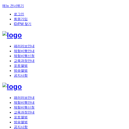
메뉴 건너뛰기
로그인
회원가입
ID/PW 찾기
패러러브안내
체험비행안내
체험비행신청
교육과정안내
포토앨범
방송앨범
공지사항
패러러브안내
체험비행안내
체험비행신청
교육과정안내
포토앨범
방송앨범
공지사항