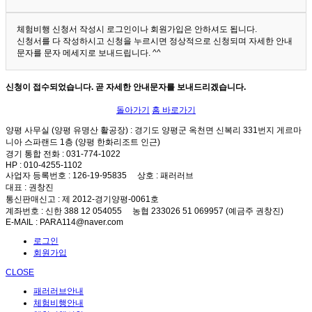
체험비행 신청서 작성시 로그인이나 회원가입은 안하셔도 됩니다.
신청서를 다 작성하시고 신청을 누르시면 정상적으로 신청되며 자세한 안내
문자를 문자 메세지로 보내드립니다. ^^
신청이 접수되었습니다. 곧 자세한 안내문자를 보내드리겠습니다.
돌아가기
홈 바로가기
양평 사무실 (양평 유명산 활공장)
: 경기도 양평군 옥천면 신복리 331번지 게르마
니아 스파랜드 1층 (양평 한화리조트 인근)
경기 통합 전화
: 031-774-1022
HP
: 010-4255-1102
사업자 등록번호
: 126-19-95835
상호
: 패러러브
대표
: 권창진
통신판매신고
: 제 2012-경기양평-0061호
계좌번호
: 신한 388 12 054055 농협 233026 51 069957 (예금주 권창진)
E-MAIL
: PARA114@naver.com
로그인
회원가입
CLOSE
패러러브안내
체험비행안내