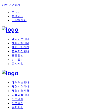
메뉴 건너뛰기
로그인
회원가입
ID/PW 찾기
패러러브안내
체험비행안내
체험비행신청
교육과정안내
포토앨범
방송앨범
공지사항
패러러브안내
체험비행안내
체험비행신청
교육과정안내
포토앨범
방송앨범
공지사항