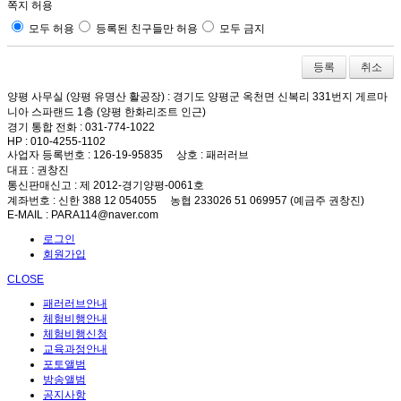
쪽지 허용
모두 허용
등록된 친구들만 허용
모두 금지
취소
양평 사무실 (양평 유명산 활공장)
: 경기도 양평군 옥천면 신복리 331번지 게르마
니아 스파랜드 1층 (양평 한화리조트 인근)
경기 통합 전화
: 031-774-1022
HP
: 010-4255-1102
사업자 등록번호
: 126-19-95835
상호
: 패러러브
대표
: 권창진
통신판매신고
: 제 2012-경기양평-0061호
계좌번호
: 신한 388 12 054055 농협 233026 51 069957 (예금주 권창진)
E-MAIL
: PARA114@naver.com
로그인
회원가입
CLOSE
패러러브안내
체험비행안내
체험비행신청
교육과정안내
포토앨범
방송앨범
공지사항