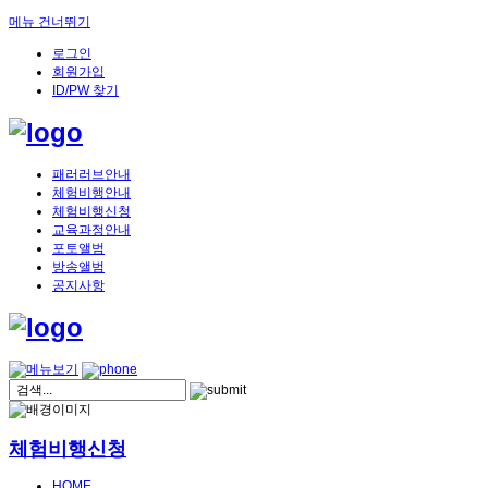
메뉴 건너뛰기
로그인
회원가입
ID/PW 찾기
패러러브안내
체험비행안내
체험비행신청
교육과정안내
포토앨범
방송앨범
공지사항
체험비행신청
HOME