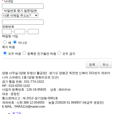
*
닉네임
*
비밀번호 찾기 질문/답변
전화번호
-
-
메일링 가입
예
아니오
쪽지 허용
모두 허용
등록된 친구들만 허용
모두 금지
취소
양평 사무실 (양평 유명산 활공장)
: 경기도 양평군 옥천면 신복리 331번지 게르마
니아 스파랜드 1층 (양평 한화리조트 인근)
경기 통합 전화
: 031-774-1022
HP
: 010-4255-1102
사업자 등록번호
: 126-19-95835
상호
: 패러러브
대표
: 권창진
통신판매신고
: 제 2012-경기양평-0061호
계좌번호
: 신한 388 12 054055 농협 233026 51 069957 (예금주 권창진)
E-MAIL
: PARA114@naver.com
로그인