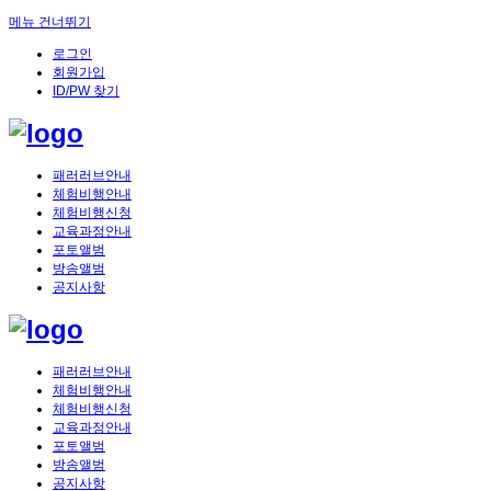
메뉴 건너뛰기
로그인
회원가입
ID/PW 찾기
패러러브안내
체험비행안내
체험비행신청
교육과정안내
포토앨범
방송앨범
공지사항
패러러브안내
체험비행안내
체험비행신청
교육과정안내
포토앨범
방송앨범
공지사항